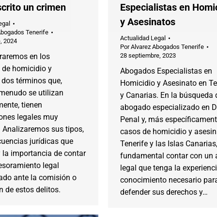
crito un crimen
Especialistas en Homi
y Asesinatos
egal
Abogados Tenerife
Actualidad Legal
, 2024
Por
Alvarez Abogados Tenerife
raremos en los
28 septiembre, 2023
 de homicidio y
Abogados Especialistas en
 dos términos que,
Homicidio y Asesinato en Te
menudo se utilizan
y Canarias. En la búsqueda 
mente, tienen
abogado especializado en 
ones legales muy
Penal y, más específicament
. Analizaremos sus tipos,
casos de homicidio y asesin
uencias jurídicas que
Tenerife y las Islas Canarias
 la importancia de contar
fundamental contar con un 
esoramiento legal
legal que tenga la experienci
ado ante la comisión o
conocimiento necesario par
 de estos delitos.
defender sus derechos y…