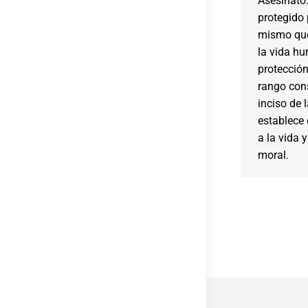
Asesinato.
protegido 
mismo que 
la vida h
protección
rango cons
inciso de 
establece 
a la vida y
moral.