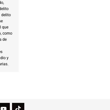
do,
delito
 delito
se
El que
o, como
a de
es
dio y
rias.