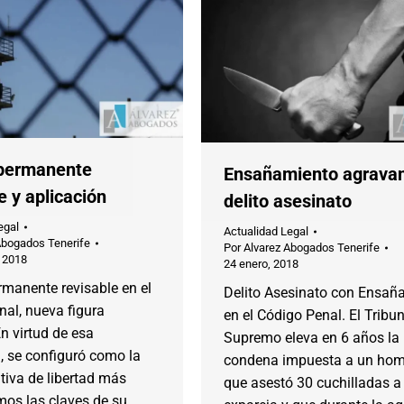
 permanente
Ensañamiento agravan
e y aplicación
delito asesinato
egal
Actualidad Legal
Abogados Tenerife
Por
Alvarez Abogados Tenerife
 2018
24 enero, 2018
rmanente revisable en el
Delito Asesinato con Ensañ
al, nueva figura
en el Código Penal. El Tribu
En virtud de esa
Supremo eleva en 6 años la
, se configuró como la
condena impuesta a un hom
tiva de libertad más
que asestó 30 cuchilladas a
mos las claves de su