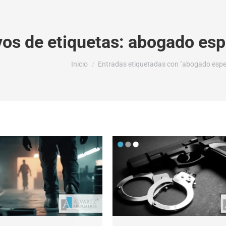
vos de etiquetas:
abogado espe
Estás aquí:
Inicio
Entradas etiquetadas con "abogado especi