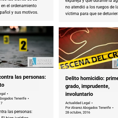
expareja y que durante la ag
n en el ordenamiento
no atendió a los ruegos de l
spañol y sus motivos.
víctima para que se detuvier
contra las personas:
Delito homicidio: prim
to
grado, imprudente,
involuntario
egal
Abogados Tenerife
Actualidad Legal
17
Por
Alvarez Abogados Tenerife
ntra las personas:
28 octubre, 2016