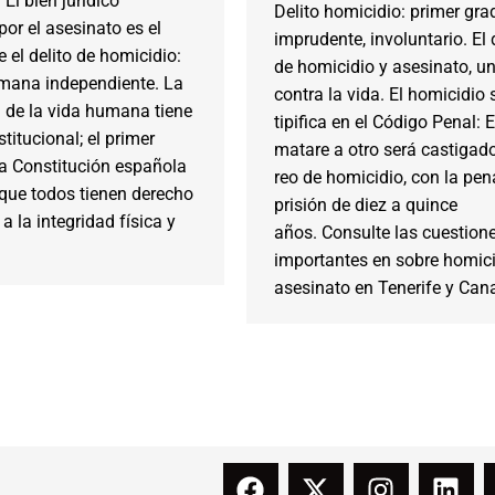
 El bien jurídico
Delito homicidio: primer gra
por el asesinato es el
imprudente, involuntario. El 
el delito de homicidio:
de homicidio y asesinato, un
umana independiente. La
contra la vida. El homicidio 
 de la vida humana tiene
tipifica en el Código Penal: 
titucional; el primer
matare a otro será castigad
la Constitución española
reo de homicidio, con la pen
que todos tienen derecho
prisión de diez a quince
 a la integridad física y
años. Consulte las cuestion
importantes en sobre homici
asesinato en Tenerife y Cana