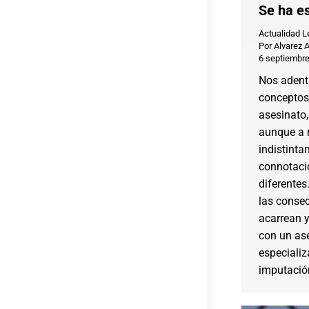
Se ha es
Actualidad L
Por
Alvarez 
6 septiembre
Nos adent
conceptos
asesinato,
aunque a 
indistinta
connotaci
diferentes
las consec
acarrean y
con un as
especializ
imputación