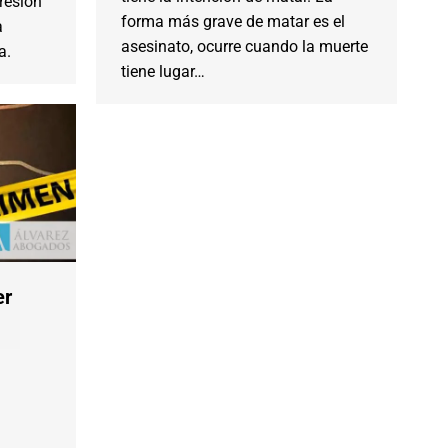
resión
forma más grave de matar es el
a
asesinato, ocurre cuando la muerte
a.
tiene lugar…
er