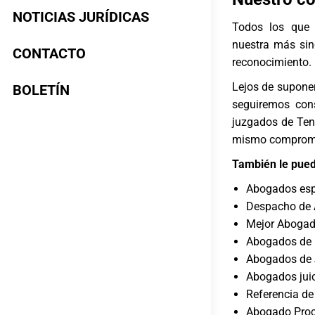
NOTICIAS JURÍDICAS
Todos los que
nuestra más si
CONTACTO
reconocimiento.
Lejos de suponer
BOLETÍN
seguiremos cons
juzgados de Ten
mismo compromis
También le pued
Abogados espe
Despacho de 
Mejor Abogad
Abogados de L
Abogados de J
Abogados juic
Referencia de
Abogado Proc