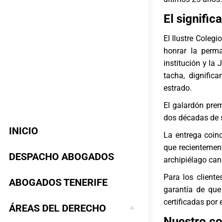
El signific
El Ilustre Coleg
honrar la perma
institución y la 
tacha, dignific
estrado.
El galardón pre
dos décadas de s
INICIO
La entrega coin
que recientemen
DESPACHO ABOGADOS
archipiélago can
Para los client
ABOGADOS TENERIFE
garantía de que
certificadas por
ÁREAS DEL DERECHO
Nuestro co