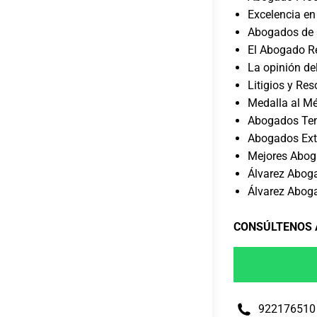
Excelencia en
Abogados de 
El Abogado R
La opinión del
Litigios y Re
Medalla al Mér
Abogados Tene
Abogados Extr
Mejores Abog
Álvarez Abog
Álvarez Aboga
CONSÚLTENOS
922176510