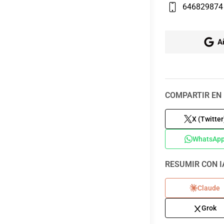
646829874
A
COMPARTIR EN 
X (Twitter
WhatsAp
RESUMIR CON I
Claude
Grok