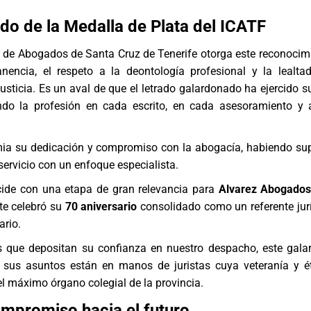
ado de la Medalla de Plata del ICATF
io de Abogados de Santa Cruz de Tenerife otorga este reconocim
nencia, el respeto a la deontología profesional y la lealta
Justicia. Es un aval de que el letrado galardonado ha ejercido s
ando la profesión en cada escrito, en cada asesoramiento y
mia su dedicación y compromiso con la abogacía, habiendo su
ervicio con un enfoque especialista.
cide con una etapa de gran relevancia para
Alvarez Abogados
te celebró su
70 aniversario
consolidado como un referente jurí
ario.
es que depositan su confianza en nuestro despacho, este gala
 sus asuntos están en manos de juristas cuya veteranía y é
 el máximo órgano colegial de la provincia.
mpromiso hacia el futuro