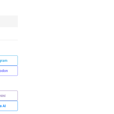
gram
odon
ini
a AI