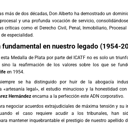
stas más de dos décadas, Don Alberto ha demostrado un domini
a procesal y una profunda vocación de servicio, consolidándo
s críticas como el Derecho Civil, Penal, Inmobiliario, Procesal 
 de especialidad
.
 fundamental en nuestro legado (1954-2
esta Medalla de Plata por parte del ICATF no es solo un triunf
 sino la reafirmación de los valores sobre los que se fun
ife
en 1954.
siempre se ha distinguido por huir de la abogacía industr
 «artesanía legal», el estudio minucioso y la honestidad con e
arez Hernández
encarna a la perfección este ADN corporativo.
ra negociar acuerdos extrajudiciales de máxima tensión y su 
uando el caso requiere acudir a los tribunales, han sid
ra mantener inquebrantable el prestigio de nuestro apellido d