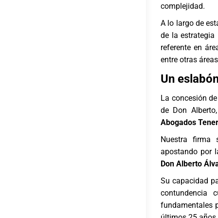
complejidad.
A lo largo de e
de la estrategi
referente en área
entre otras
áreas
Un eslabón
La concesión de 
de Don Alberto,
Abogados Tener
Nuestra firma 
apostando por la
Don Alberto Álv
Su capacidad pa
contundencia c
fundamentales pa
últimos 25 años.