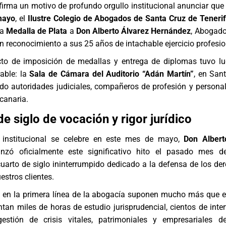
firma un motivo de profundo orgullo institucional anunciar que
mayo
, el
Ilustre Colegio de Abogados de Santa Cruz de Teneri
la
Medalla de Plata
a
Don Alberto Álvarez Hernández
, Abogado
en reconocimiento a sus 25 años de intachable ejercicio profesio
to de imposición de medallas y entrega de diplomas tuvo l
able: la
Sala de Cámara del Auditorio “Adán Martín”
, en San
ndo autoridades judiciales, compañeros de profesión y persona
 canaria.
e siglo de vocación y rigor jurídico
 institucional se celebre en este mes de mayo,
Don Albert
nzó oficialmente este significativo hito el pasado mes 
arto de siglo ininterrumpido dedicado a la defensa de los der
estros clientes.
s en la primera línea de la abogacía suponen mucho más que e
tan miles de horas de estudio jurisprudencial, cientos de inte
stión de crisis vitales, patrimoniales y empresariales de