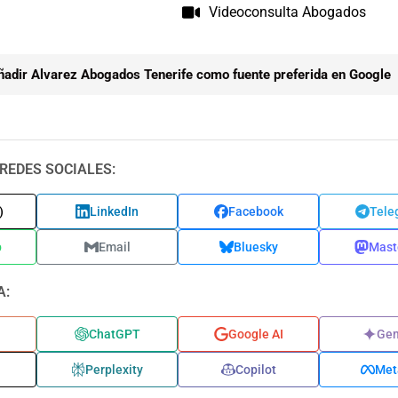
Videoconsulta Abogados
ñadir Alvarez Abogados Tenerife como fuente preferida en Google
REDES SOCIALES:
)
LinkedIn
Facebook
Tele
p
Email
Bluesky
Mast
A:
ChatGPT
Google AI
Gem
Perplexity
Copilot
Met