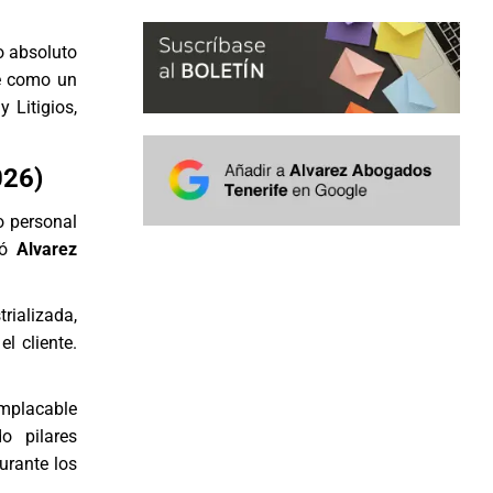
o absoluto
se como un
y Litigios,
026)
o personal
dó
Alvarez
ializada,
l cliente.
implacable
o pilares
urante los