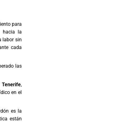
iento para
d hacia la
u labor sin
 ante cada
perado las
 Tenerife
,
dico en el
rdón es la
tica están