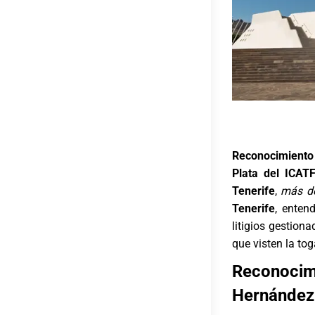
Reconocimiento 
Plata del ICATF
Tenerife
,
más de
Tenerife
, enten
litigios gestiona
que visten la to
Reconocim
Hernández