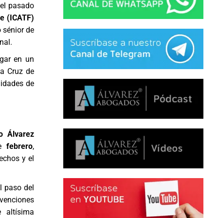
 el pasado
fe (ICATF)
 sénior de
nal.
ugar en un
ta Cruz de
lidades de
o Álvarez
de
febrero
,
echos y el
l paso del
rvenciones
 altísima