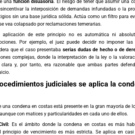
le una
función disuasoria
. El riesgo de tener que asumir una 
sincentivar la interposición de demandas infundadas o la pr
tigios sin una base jurídica sólida. Actúa como un filtro para ev
 se vea colapsado por reclamaciones temerarias.
 aplicación de este principio no es automática ni absolut
ciones. Por ejemplo, el juez puede decidir no imponer las
idera que el caso presentaba
serias dudas de hecho o de der
iones complejas, donde la interpretación de la ley o la valorac
clara y, por tanto, era razonable que ambas partes defend
icio.
ocedimientos judiciales se aplica la con
e una condena en costas está presente en la gran mayoría de l
, aunque con matices y particularidades en cada uno de ellos.
ivil:
Es el ámbito donde la condena en costas es más habi
l principio de vencimiento es más estricta. Se aplica en casi