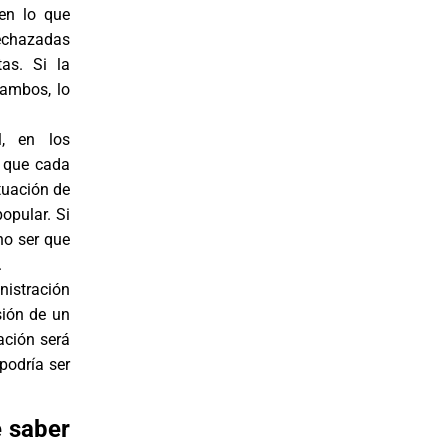
(en lo que
rechazadas
as. Si la
 ambos, lo
l, en los
a que cada
tuación de
opular. Si
no ser que
.
istración
sión de un
ación será
podría ser
e saber