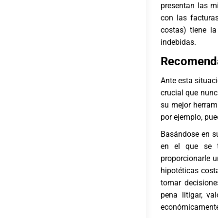
presentan las m
con las facturas
costas) tiene l
indebidas.
Recomendac
Ante esta situac
crucial que nunc
su mejor herram
por ejemplo, pue
Basándose en su
en el que se t
proporcionarle 
hipotéticas cost
tomar decisione
pena litigar, v
económicamente p