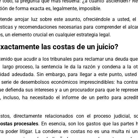
re todo, la pregunta que más resuena: ¿a cuánto ascienden? R
tión de forma exacta es, legalmente, imposible.
etende arrojar luz sobre este asunto, ofreciéndole a usted, el l
rísticas y recomendaciones necesarias para comprender el alca
, un elemento crucial en cualquier estrategia legal.
xactamente las costas de un juicio?
enido que acudir a los tribunales para reclamar una deuda que
 largo proceso, la sentencia le da la razón y condena a la ot
tidad adeudada. Sin embargo, para llegar a este punto, usted
a serie de desembolsos económicos imprescindibles: ha contr
 defienda sus intereses y a un procurador para que le represen
, incluso, ha necesitado el informe de un perito para acredit
tos, directamente relacionados con el proceso judicial, s
costas procesales
. En esencia, son los gastos que las partes 
ra poder litigar. La condena en costas no es una multa ni u