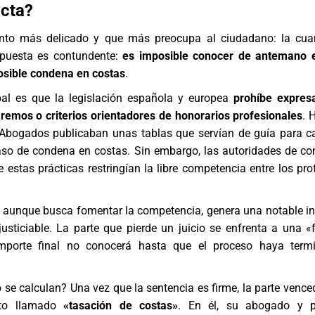
acta?
nto más delicado y que más preocupa al ciudadano: la cuan
spuesta es contundente:
es imposible conocer de antemano e
osible condena en costas
.
pal es que la legislación española y europea
prohíbe expres
aremos o criterios orientadores de honorarios profesionales
. 
 Abogados publicaban unas tablas que servían de guía para ca
aso de condena en costas. Sin embargo, las autoridades de c
 estas prácticas restringían la libre competencia entre los pro
n, aunque busca fomentar la competencia, genera una notable i
 justiciable. La parte que pierde un juicio se enfrenta a una «
mporte final no conocerá hasta que el proceso haya term
se calculan? Una vez que la sentencia es firme, la parte venced
nto llamado
«tasación de costas»
. En él, su abogado y p