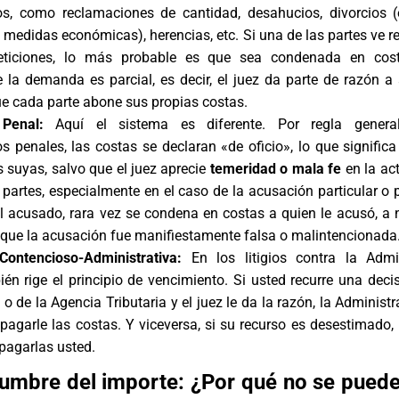
os, como reclamaciones de cantidad, desahucios, divorcios 
s medidas económicas), herencias, etc. Si una de las partes ve 
eticiones, lo más probable es que sea condenada en cost
 la demanda es parcial, es decir, el juez da parte de razón a
ue cada parte abone sus propias costas.
 Penal:
Aquí el sistema es diferente. Por regla genera
s penales, las costas se declaran «de oficio», lo que signific
s suyas, salvo que el juez aprecie
temeridad o mala fe
en la ac
 partes, especialmente en el caso de la acusación particular o p
l acusado, rara vez se condena en costas a quien le acusó, a 
que la acusación fue manifiestamente falsa o malintencionada
 Contencioso-Administrativa:
En los litigios contra la Admin
ién rige el principio de vencimiento. Si usted recurre una deci
 de la Agencia Tributaria y el juez le da la razón, la Administr
agarle las costas. Y viceversa, si su recurso es desestimado, 
pagarlas usted.
dumbre del importe: ¿Por qué no se pued