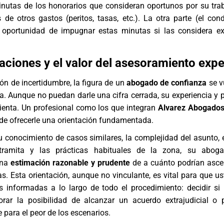
inutas de los
honorarios
que consideran oportunos por su trab
 de otros gastos (peritos, tasas, etc.). La otra parte (el co
a oportunidad de impugnar estas minutas si las considera e
iones y el valor del asesoramiento expe
ión de incertidumbre, la figura de un
abogado de confianza
se v
a. Aunque no puedan darle una cifra cerrada, su experiencia y p
ienta. Un profesional como los que integran
Alvarez Abogados
de ofrecerle una orientación fundamentada.
 conocimiento de casos similares, la complejidad del asunto, 
ramita y las prácticas habituales de la zona, su abog
una
estimación razonable y prudente
de a cuánto podrían asce
as. Esta orientación, aunque no vinculante, es vital para que u
s informadas a lo largo de todo el procedimiento: decidir si
alorar la posibilidad de alcanzar un acuerdo extrajudicial o 
ara el peor de los escenarios.