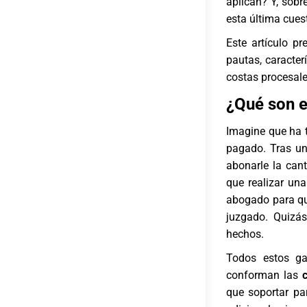
aplican? Y, sob
esta última cues
Este artículo pr
pautas, caracte
costas procesales
¿Qué son e
Imagine que ha t
pagado. Tras un
abonarle la can
que realizar un
abogado para que
juzgado. Quizás
hechos.
Todos estos gas
conforman las
que soportar pa