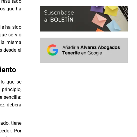
resultado
 los que ha
 le ha sido
que se vio
n la misma
s desde el
iento
 lo que se
principio,
 sencilla:
uez deberá
ado, tiene
cedor. Por