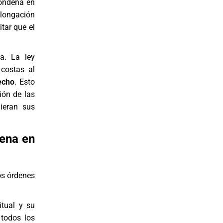
condena en
olongación
itar que el
a. La ley
 costas al
echo
. Esto
ión de las
ieran sus
dena en
os órdenes
tual y su
 todos los