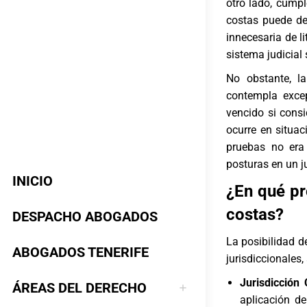
otro lado, cump
costas puede de
innecesaria de li
sistema judicial
No obstante, la
contempla excep
vencido si cons
ocurre en situac
pruebas no era 
posturas en un ju
INICIO
¿En qué pr
costas?
DESPACHO ABOGADOS
La posibilidad d
ABOGADOS TENERIFE
jurisdiccionales
Jurisdicción C
ÁREAS DEL DERECHO
aplicación de