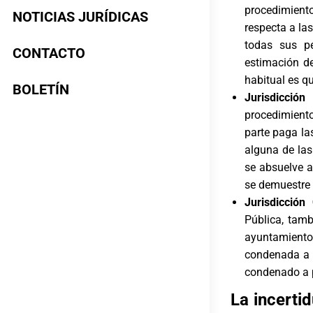
procedimient
NOTICIAS JURÍDICAS
respecta a la
todas sus p
CONTACTO
estimación de
habitual es q
BOLETÍN
Jurisdicción
procedimiento
parte paga la
alguna de las
se absuelve a
se demuestre 
Jurisdicción
Pública, tamb
ayuntamiento o
condenada a p
condenado a 
La incerti