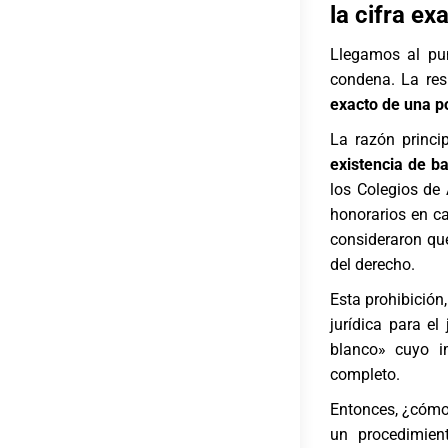
la cifra ex
Llegamos al pu
condena. La re
exacto de una p
La razón princi
existencia de b
los Colegios de
honorarios en c
consideraron que
del derecho.
Esta prohibició
jurídica para el
blanco» cuyo i
completo.
Entonces, ¿cómo 
un procedimie