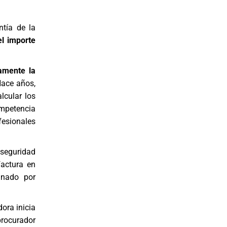
tía de la
l importe
amente la
Hace años,
lcular los
ompetencia
fesionales
nseguridad
factura en
inado por
ora inicia
rocurador