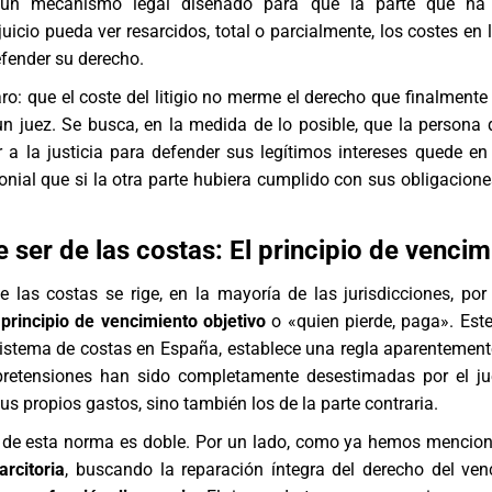
o un mecanismo legal diseñado para que la parte que ha 
juicio pueda ver resarcidos, total o parcialmente, los costes en
efender su derecho.
aro: que el coste del litigio no merme el derecho que finalmente
n juez. Se busca, en la medida de lo posible, que la persona 
r a la justicia para defender sus legítimos intereses quede e
onial que si la otra parte hubiera cumplido con sus obligacione
 ser de las costas: El principio de vencim
 las costas se rige, en la mayoría de las jurisdicciones, por
l
principio de vencimiento objetivo
o «quien pierde, paga». Este 
sistema de costas en España, establece una regla aparentemente
pretensiones han sido completamente desestimadas por el j
us propios gastos, sino también los de la parte contraria.
s de esta norma es doble. Por un lado, como ya hemos mencion
arcitoria
, buscando la reparación íntegra del derecho del ven