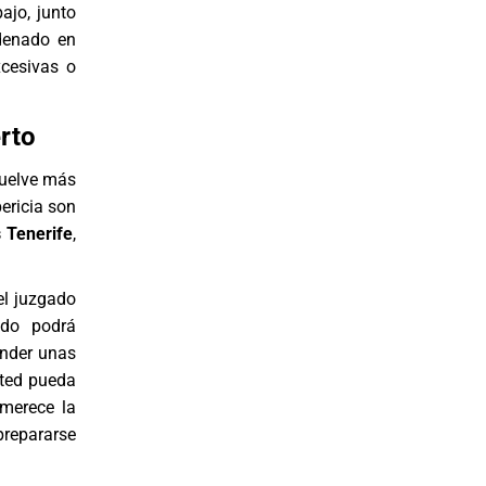
ajo, junto
ndenado en
xcesivas o
rto
uelve más
ericia son
 Tenerife
,
el juzgado
ado podrá
nder unas
sted pueda
 merece la
prepararse