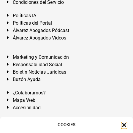
Condiciones del Servicio
Políticas IA
Políticas del Portal
Álvarez Abogados Pódcast
Álvarez Abogados Vídeos
Marketing y Comunicación
Responsabilidad Social
Boletín Noticias Jurídicas
Buzón Ayuda
¿Colaboramos?
Mapa Web
Accesibilidad
Álvarez Abogados Tenerife:
Calle Teobaldo Power Nº 7,
COOKIES
2º Derecha, El Médano, Granadilla de Abona, Santa Cruz