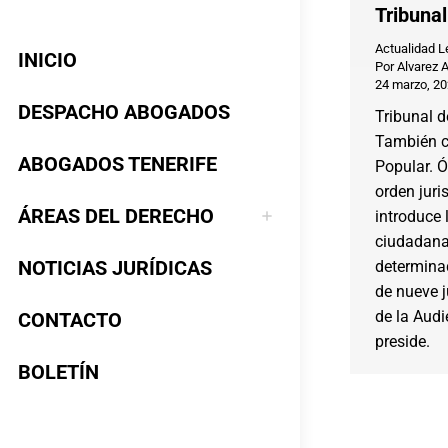
Tribunal
Actualidad L
INICIO
Por
Alvarez 
24 marzo, 2
DESPACHO ABOGADOS
Tribunal d
También 
ABOGADOS TENERIFE
Popular. Ó
orden juri
ÁREAS DEL DERECHO
introduce 
ciudadana
NOTICIAS JURÍDICAS
determina
de nueve 
de la Audi
CONTACTO
preside.
BOLETÍN