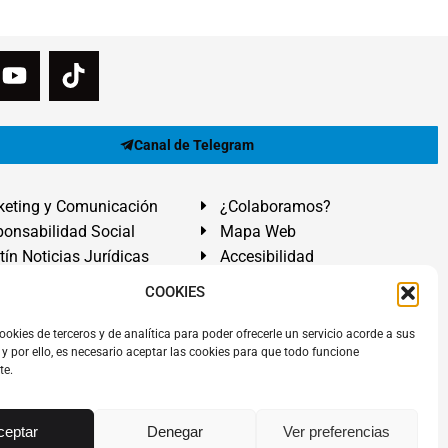
Canal de Telegram
eting y Comunicación
¿Colaboramos?
onsabilidad Social
Mapa Web
tín Noticias Jurídicas
Accesibilidad
ón Ayuda
COOKIES
ranadilla de Abona, Santa Cruz de Tenerife. Islas Canarias.
ookies de terceros y de analítica para poder ofrecerle un servicio acorde a sus
y por ello, es necesario aceptar las cookies para que todo funcione
 El Médano
,
Abogados Granadilla de Abona
en
Tenerife Sur
.
te.
rezAbogados
dos.
Álvarez Abogados ®
y el logotipo son marca registrada.
ceptar
Denegar
Ver preferencias