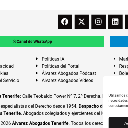
Canal de WhatsApp
Políticas IA
Mark
vacidad
Políticas del Portal
Resp
okies
Álvarez Abogados Pódcast
Bole
l Servicio
Álvarez Abogados Vídeos
Buz
 Tenerife:
Calle Teobaldo Power Nº 7, 2º Derecha, El Médano, G
Utilizamos c
necesidades 
specialistas del Derecho desde 1954.
Despacho de Abogados
correctamen
s Tenerife
. Abogados colegiados y ejercientes del ICATF.
#Alva
4·2026
Álvarez Abogados Tenerife
. Todos los derechos reserva
A