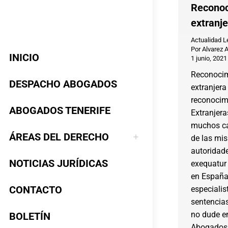
Reconoc
extranje
Actualidad L
Por
Alvarez 
INICIO
1 junio, 2021
Reconocim
DESPACHO ABOGADOS
extranjera 
reconocim
ABOGADOS TENERIFE
Extranjera
muchos ca
ÁREAS DEL DERECHO
de las mis
autoridade
NOTICIAS JURÍDICAS
exequatur 
en España
CONTACTO
especialis
sentencias
no dude e
BOLETÍN
Abogados 