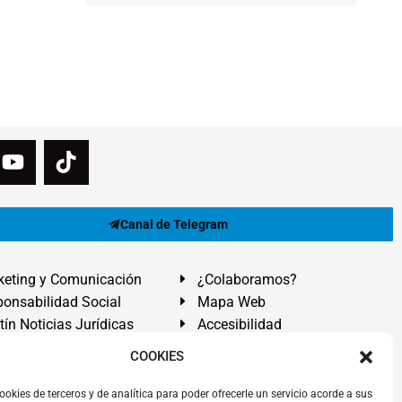
Canal de Telegram
eting y Comunicación
¿Colaboramos?
onsabilidad Social
Mapa Web
tín Noticias Jurídicas
Accesibilidad
ón Ayuda
COOKIES
ranadilla de Abona, Santa Cruz de Tenerife. Islas Canarias.
ookies de terceros y de analítica para poder ofrecerle un servicio acorde a sus