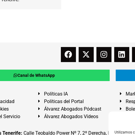
Canal de WhatsApp
Políticas IA
Mark
vacidad
Políticas del Portal
Resp
okies
Álvarez Abogados Pódcast
Bole
l Servicio
Álvarez Abogados Vídeos
Buz
 Tenerife:
Calle Teobaldo Power Nº 7, 2º Derecha, El Médano, G
Utilizamos c