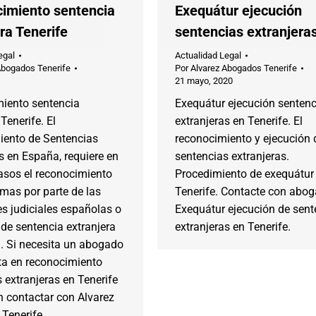
imiento sentencia
Exequátur ejecución
ra Tenerife
sentencias extranjera
egal
Actualidad Legal
Abogados Tenerife
Por
Alvarez Abogados Tenerife
21 mayo, 2020
iento sentencia
Exequátur ejecución sentenc
Tenerife. El
extranjeras en Tenerife. El
iento de Sentencias
reconocimiento y ejecución 
s en España, requiere en
sentencias extranjeras.
sos el reconocimiento
Procedimiento de exequátur
mas por parte de las
Tenerife. Contacte con abo
s judiciales españolas o
Exequátur ejecución de sent
de sentencia extranjera
extranjeras en Tenerife.
. Si necesita un abogado
ta en reconocimiento
 extranjeras en Tenerife
n contactar con Alvarez
Tenerife.