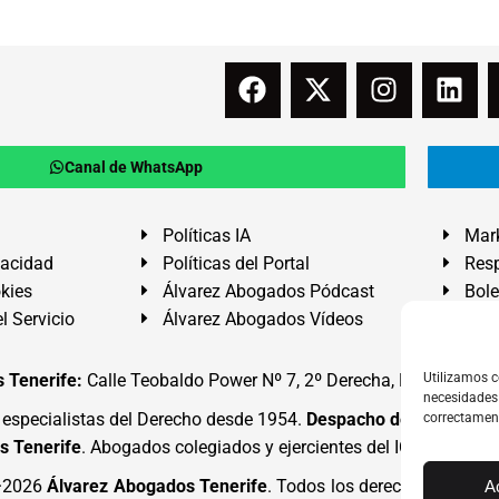
Canal de WhatsApp
Políticas IA
Mark
vacidad
Políticas del Portal
Resp
okies
Álvarez Abogados Pódcast
Bole
l Servicio
Álvarez Abogados Vídeos
Buz
 Tenerife:
Calle Teobaldo Power Nº 7, 2º Derecha, El Médano, G
Utilizamos c
necesidades 
specialistas del Derecho desde 1954.
Despacho de Abogados
correctamen
s Tenerife
. Abogados colegiados y ejercientes del ICATF.
#Alva
4·2026
Álvarez Abogados Tenerife
. Todos los derechos reserva
A