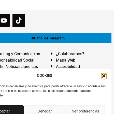
Canal de Telegram
eting y Comunicación
¿Colaboramos?
onsabilidad Social
Mapa Web
tín Noticias Jurídicas
Accesibilidad
ón Ayuda
COOKIES
ranadilla de Abona, Santa Cruz de Tenerife. Islas Canarias.
ookies de terceros y de analítica para poder ofrecerle un servicio acorde a sus
y por ello, es necesario aceptar las cookies para que todo funcione
 El Médano
,
Abogados Granadilla de Abona
en
Tenerife Sur
.
te.
rezAbogados
dos.
Álvarez Abogados ®
y el logotipo son marca registrada.
ceptar
Denegar
Ver preferencias