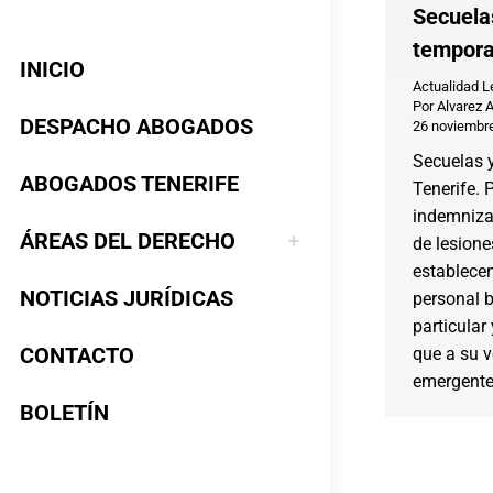
Secuela
tempora
INICIO
Actualidad L
Por
Alvarez 
DESPACHO ABOGADOS
26 noviembr
Secuelas 
ABOGADOS TENERIFE
Tenerife. 
indemnizar
ÁREAS DEL DERECHO
de lesione
establecen
NOTICIAS JURÍDICAS
personal b
particular 
CONTACTO
que a su v
emergente 
BOLETÍN