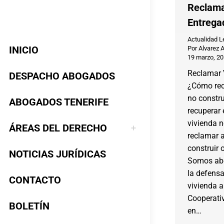
Reclama
Entrega
Actualidad L
INICIO
Por
Alvarez 
19 marzo, 2
Reclamar 
DESPACHO ABOGADOS
¿Cómo rec
no constr
ABOGADOS TENERIFE
recuperar 
vivienda 
ÁREAS DEL DERECHO
reclamar a
construir 
NOTICIAS JURÍDICAS
Somos abo
la defens
CONTACTO
vivienda 
Cooperati
BOLETÍN
en…