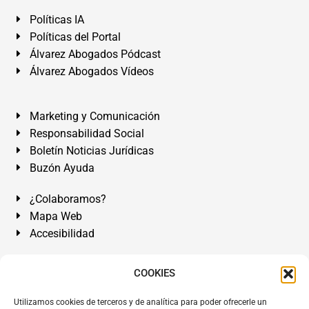
Políticas IA
Políticas del Portal
Álvarez Abogados Pódcast
Álvarez Abogados Vídeos
Marketing y Comunicación
Responsabilidad Social
Boletín Noticias Jurídicas
Buzón Ayuda
¿Colaboramos?
Mapa Web
Accesibilidad
Álvarez Abogados Tenerife:
Calle Teobaldo Power Nº 7,
COOKIES
2º Derecha, El Médano, Granadilla de Abona, Santa Cruz
Utilizamos cookies de terceros y de analítica para poder ofrecerle un
de Tenerife. Islas Canarias.