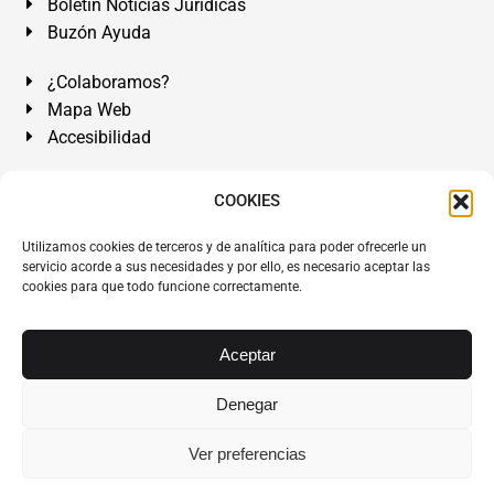
Boletín Noticias Jurídicas
Buzón Ayuda
¿Colaboramos?
Mapa Web
Accesibilidad
Álvarez Abogados Tenerife:
Calle Teobaldo Power Nº 7,
COOKIES
2º Derecha, El Médano, Granadilla de Abona, Santa Cruz
Utilizamos cookies de terceros y de analítica para poder ofrecerle un
de Tenerife. Islas Canarias.
servicio acorde a sus necesidades y por ello, es necesario aceptar las
cookies para que todo funcione correctamente.
Somos Abogados especialistas del Derecho desde 1954.
Despacho de Abogados El Médano
,
Abogados Granadilla
de Abona
en
Tenerife Sur
.
Mejores Abogados Tenerife
.
Aceptar
Abogados colegiados y ejercientes del ICATF.
#AlvarezAbogados
Denegar
Copyright © 1954·2026
Álvarez Abogados Tenerife
.
Ver preferencias
Todos los derechos reservados.
Álvarez Abogados ®
y el