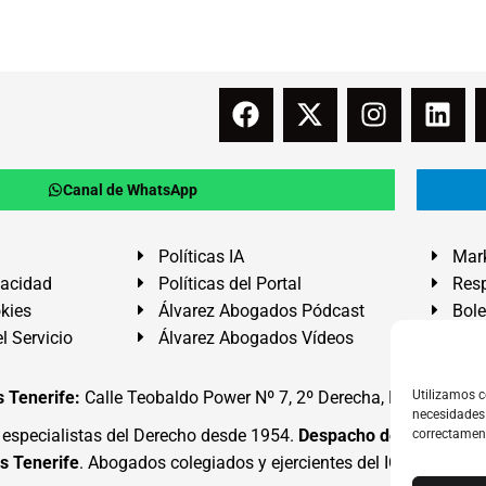
Canal de WhatsApp
Políticas IA
Mark
vacidad
Políticas del Portal
Resp
okies
Álvarez Abogados Pódcast
Bole
l Servicio
Álvarez Abogados Vídeos
Buz
 Tenerife:
Calle Teobaldo Power Nº 7, 2º Derecha, El Médano, G
Utilizamos c
necesidades 
specialistas del Derecho desde 1954.
Despacho de Abogados
correctamen
s Tenerife
. Abogados colegiados y ejercientes del ICATF.
#Alva