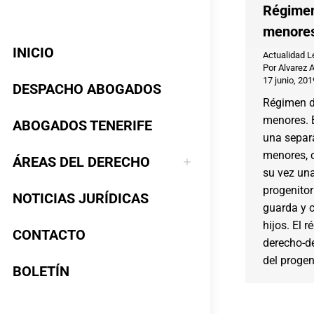
Régimen 
menore
INICIO
Actualidad L
Por
Alvarez 
17 junio, 201
DESPACHO ABOGADOS
Régimen de
menores. E
ABOGADOS TENERIFE
una separa
menores, c
ÁREAS DEL DERECHO
su vez una
progenitor
NOTICIAS JURÍDICAS
guarda y c
hijos. El 
CONTACTO
derecho-d
del progen
BOLETÍN