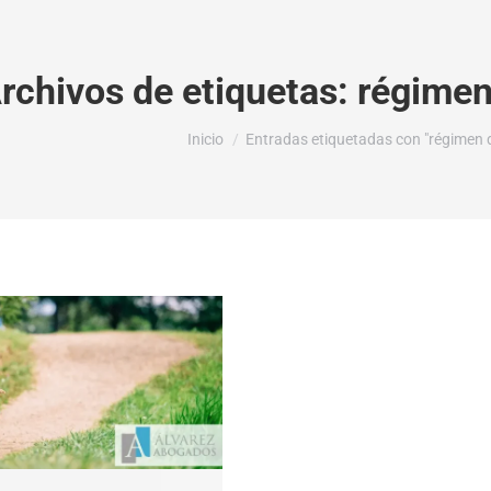
rchivos de etiquetas:
régimen 
Estás aquí:
Inicio
Entradas etiquetadas con "régimen de