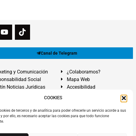
Canal de Telegram
eting y Comunicación
¿Colaboramos?
onsabilidad Social
Mapa Web
tín Noticias Jurídicas
Accesibilidad
ón Ayuda
COOKIES
ranadilla de Abona, Santa Cruz de Tenerife. Islas Canarias.
ookies de terceros y de analítica para poder ofrecerle un servicio acorde a sus
y por ello, es necesario aceptar las cookies para que todo funcione
 El Médano
,
Abogados Granadilla de Abona
en
Tenerife Sur
.
te.
rezAbogados