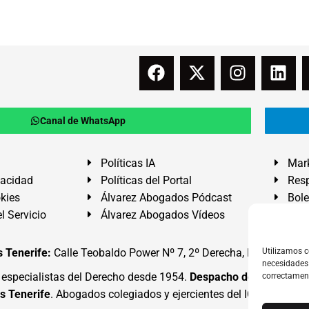
Canal de WhatsApp
Políticas IA
Mark
vacidad
Políticas del Portal
Resp
okies
Álvarez Abogados Pódcast
Bole
l Servicio
Álvarez Abogados Vídeos
Buz
 Tenerife:
Calle Teobaldo Power Nº 7, 2º Derecha, El Médano, G
Utilizamos c
necesidades 
specialistas del Derecho desde 1954.
Despacho de Abogados
correctamen
s Tenerife
. Abogados colegiados y ejercientes del ICATF.
#Alva