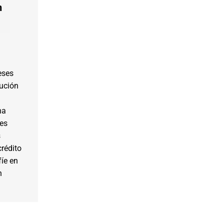
n
eses
ución
na
ses
s
crédito
fíe en
n