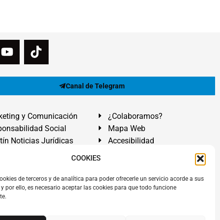
Canal de Telegram
eting y Comunicación
¿Colaboramos?
onsabilidad Social
Mapa Web
tín Noticias Jurídicas
Accesibilidad
ón Ayuda
COOKIES
ranadilla de Abona, Santa Cruz de Tenerife. Islas Canarias.
ookies de terceros y de analítica para poder ofrecerle un servicio acorde a sus
y por ello, es necesario aceptar las cookies para que todo funcione
 El Médano
,
Abogados Granadilla de Abona
en
Tenerife Sur
.
te.
rezAbogados