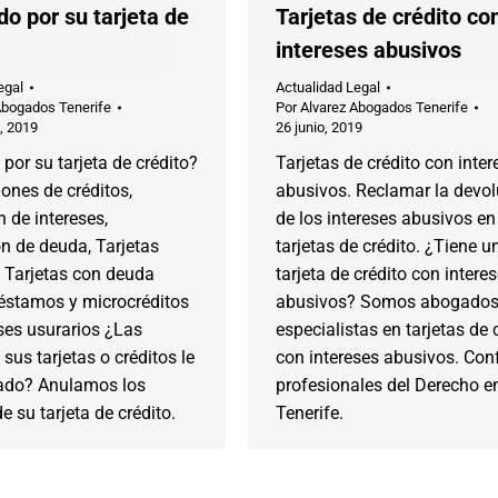
o por su tarjeta de
Tarjetas de crédito co
intereses abusivos
egal
Actualidad Legal
Abogados Tenerife
Por
Alvarez Abogados Tenerife
, 2019
26 junio, 2019
por su tarjeta de crédito?
Tarjetas de crédito con inter
ones de créditos,
abusivos. Reclamar la devol
 de intereses,
de los intereses abusivos en
n de deuda, Tarjetas
tarjetas de crédito. ¿Tiene u
. Tarjetas con deuda
tarjeta de crédito con intere
préstamos y microcréditos
abusivos? Somos abogado
ses usurarios ¿Las
especialistas en tarjetas de 
sus tarjetas o créditos le
con intereses abusivos. Con
ado? Anulamos los
profesionales del Derecho e
e su tarjeta de crédito.
Tenerife.