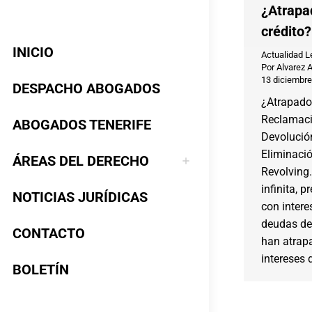
¿Atrapad
crédito?
INICIO
Actualidad L
Por
Alvarez 
13 diciembre
DESPACHO ABOGADOS
¿Atrapado 
Reclamaci
ABOGADOS TENERIFE
Devolución
Eliminació
ÁREAS DEL DERECHO
Revolving
infinita, 
NOTICIAS JURÍDICAS
con intere
deudas de 
CONTACTO
han atrap
intereses d
BOLETÍN