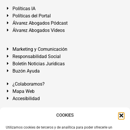
Políticas IA
Políticas del Portal
Álvarez Abogados Pódcast
Álvarez Abogados Vídeos
Marketing y Comunicación
Responsabilidad Social
Boletín Noticias Jurídicas
Buzón Ayuda
¿Colaboramos?
Mapa Web
Accesibilidad
Álvarez Abogados Tenerife:
Calle Teobaldo Power Nº 7,
COOKIES
2º Derecha, El Médano, Granadilla de Abona, Santa Cruz
Utilizamos cookies de terceros y de analítica para poder ofrecerle un
de Tenerife. Islas Canarias.