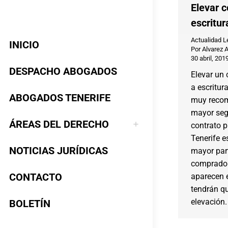
Elevar c
escritur
Actualidad L
INICIO
Por
Alvarez 
30 abril, 201
DESPACHO ABOGADOS
Elevar un 
a escritur
ABOGADOS TENERIFE
muy recom
mayor segu
ÁREAS DEL DERECHO
contrato p
Tenerife e
NOTICIAS JURÍDICAS
mayor part
comprado
CONTACTO
aparecen e
tendrán qu
elevación.
BOLETÍN