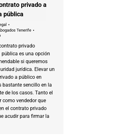
ontrato privado a
a pública
egal
Abogados Tenerife
9
contrato privado
a pública es una opción
endable si queremos
ridad jurídica. Elevar un
rivado a público en
s bastante sencillo en la
e de los casos. Tanto el
r como vendedor que
n el contrato privado
e acudir para firmar la