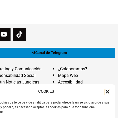
Canal de Telegram
eting y Comunicación
¿Colaboramos?
onsabilidad Social
Mapa Web
tín Noticias Jurídicas
Accesibilidad
ón Ayuda
COOKIES
ranadilla de Abona, Santa Cruz de Tenerife. Islas Canarias.
ookies de terceros y de analítica para poder ofrecerle un servicio acorde a sus
y por ello, es necesario aceptar las cookies para que todo funcione
 El Médano
,
Abogados Granadilla de Abona
en
Tenerife Sur
.
te.