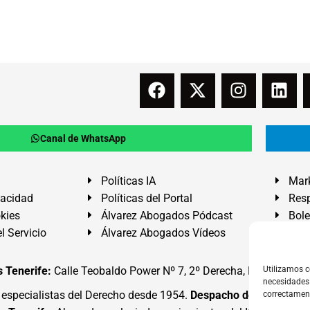
Canal de WhatsApp
Políticas IA
Mark
vacidad
Políticas del Portal
Resp
okies
Álvarez Abogados Pódcast
Bole
l Servicio
Álvarez Abogados Vídeos
Buz
 Tenerife:
Calle Teobaldo Power Nº 7, 2º Derecha, El Médano, G
Utilizamos c
necesidades 
specialistas del Derecho desde 1954.
Despacho de Abogados
correctamen