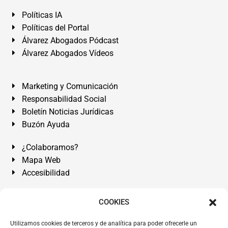
Políticas IA
Políticas del Portal
Álvarez Abogados Pódcast
Álvarez Abogados Vídeos
Marketing y Comunicación
Responsabilidad Social
Boletín Noticias Jurídicas
Buzón Ayuda
¿Colaboramos?
Mapa Web
Accesibilidad
Álvarez Abogados Tenerife:
Calle Teobaldo Power Nº 7,
COOKIES
2º Derecha, El Médano, Granadilla de Abona, Santa Cruz
Utilizamos cookies de terceros y de analítica para poder ofrecerle un
de Tenerife. Islas Canarias.