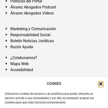
Políticas del Portal
Álvarez Abogados Pódcast
Álvarez Abogados Vídeos
Marketing y Comunicación
Responsabilidad Social
Boletín Noticias Jurídicas
Buzón Ayuda
¿Colaboramos?
Mapa Web
Accesibilidad
Álvarez Abogados Tenerife:
Calle Teobaldo Power Nº 7,
COOKIES
2º Derecha, El Médano, Granadilla de Abona, Santa Cruz
Utilizamos cookies de terceros y de analítica para poder ofrecerle un
de Tenerife. Islas Canarias.
servicio acorde a sus necesidades y por ello, es necesario aceptar las
cookies para que todo funcione correctamente.
Somos Abogados especialistas del Derecho desde 1954.