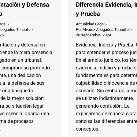
ntación y Defensa
Diferencia Evidencia, I
o
y Prueba
egal
Actualidad Legal
Abogados Tenerife
Por
Alvarez Abogados Tenerife
025
26 septiembre, 2024
entación y defensa en
Evidencia, Indicio y Prueba:
sciende la mera presencia
para entender el proceso judi
ado en un tribunal.
En el ámbito jurídico, los té
n compromiso profundo
evidencia, indicio y prueba 
ente, una dedicación
fundamentales para determi
 a la defensa de sus
culpabilidad o inocencia de
y una búsqueda
acusado. Sin embargo, a m
de la mejor solución
se utilizan indistintamente,
ra su situación legal.
generando confusión. Le
cio esencial abarca una
explicamos de manera clara
ma de procesos
concisa las diferencias entr
…
conceptos.