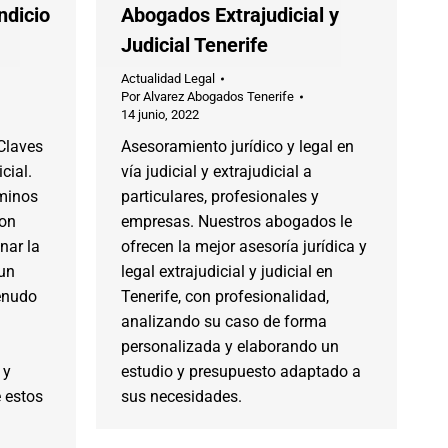
ndicio
Abogados Extrajudicial y
Judicial Tenerife
Actualidad Legal
Por
Alvarez Abogados Tenerife
14 junio, 2022
 Claves
Asesoramiento jurídico y legal en
cial.
vía judicial y extrajudicial a
rminos
particulares, profesionales y
son
empresas. Nuestros abogados le
nar la
ofrecen la mejor asesoría jurídica y
 un
legal extrajudicial y judicial en
enudo
Tenerife, con profesionalidad,
analizando su caso de forma
personalizada y elaborando un
 y
estudio y presupuesto adaptado a
e estos
sus necesidades.