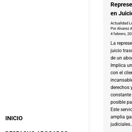
Represe
en Juici
Actualidad L
Por
Alvarez 
4 febrero, 2
La repres
juicio tra
de un abog
Implica u
con el cli
incansable
derechos 
constante 
posible pa
Este servi
amplia ga
INICIO
judiciales