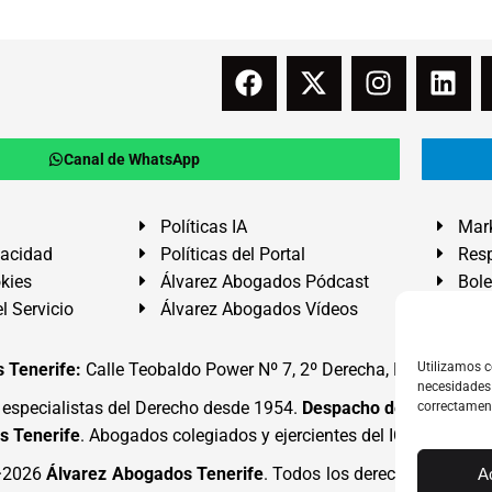
Canal de WhatsApp
Políticas IA
Mark
vacidad
Políticas del Portal
Resp
okies
Álvarez Abogados Pódcast
Bole
l Servicio
Álvarez Abogados Vídeos
Buz
 Tenerife:
Calle Teobaldo Power Nº 7, 2º Derecha, El Médano, G
Utilizamos c
necesidades 
specialistas del Derecho desde 1954.
Despacho de Abogados
correctamen
s Tenerife
. Abogados colegiados y ejercientes del ICATF.
#Alva
4·2026
Álvarez Abogados Tenerife
. Todos los derechos reserva
A