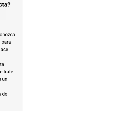
cta?
Conozca
 para
hace
ta
 trate.
e un
n de