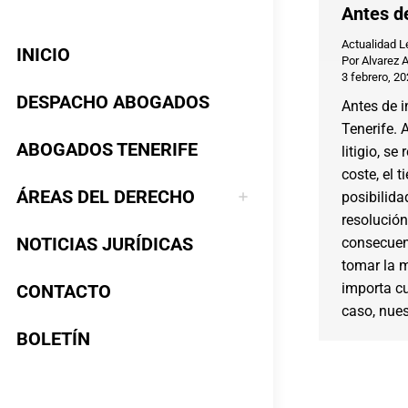
Antes de
Actualidad L
INICIO
Por
Alvarez 
3 febrero, 2
DESPACHO ABOGADOS
Antes de in
Tenerife. A
ABOGADOS TENERIFE
litigio, s
coste, el 
ÁREAS DEL DERECHO
posibilida
resolución
NOTICIAS JURÍDICAS
consecuen
tomar la m
importa c
CONTACTO
caso, nue
BOLETÍN