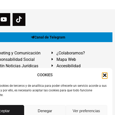
Canal de Telegram
eting y Comunicación
¿Colaboramos?
onsabilidad Social
Mapa Web
tín Noticias Jurídicas
Accesibilidad
ón Ayuda
COOKIES
ranadilla de Abona, Santa Cruz de Tenerife. Islas Canarias.
ookies de terceros y de analítica para poder ofrecerle un servicio acorde a sus
y por ello, es necesario aceptar las cookies para que todo funcione
 El Médano
,
Abogados Granadilla de Abona
en
Tenerife Sur
.
te.
rezAbogados
dos.
Álvarez Abogados ®
y el logotipo son marca registrada.
ceptar
Denegar
Ver preferencias