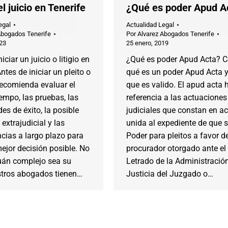
l juicio en Tenerife
¿Qué es poder Apud A
egal
Actualidad Legal
Abogados Tenerife
Por
Alvarez Abogados Tenerife
023
25 enero, 2019
iciar un juicio o litigio en
¿Qué es poder Apud Acta? 
ntes de iniciar un pleito o
qué es un poder Apud Acta y
e recomienda evaluar el
que es valido. El apud acta 
tiempo, las pruebas, las
referencia a las actuaciones
des de éxito, la posible
judiciales que constan en ac
 extrajudicial y las
unida al expediente de que se
cias a largo plazo para
Poder para pleitos a favor d
ejor decisión posible. No
procurador otorgado ante el
uán complejo sea su
Letrado de la Administració
stros abogados tienen…
Justicia del Juzgado o…