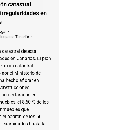
ón catastral
irregularidades en
s
egal
Abogados Tenerife
6
 catastral detecta
dades en Canarias. El plan
ización catastral
por el Ministerio de
ha hecho aflorar en
construcciones
s no declaradas en
uebles, el 8,60 % de los
 inmuebles que
 el padrón de los 56
s examinados hasta la