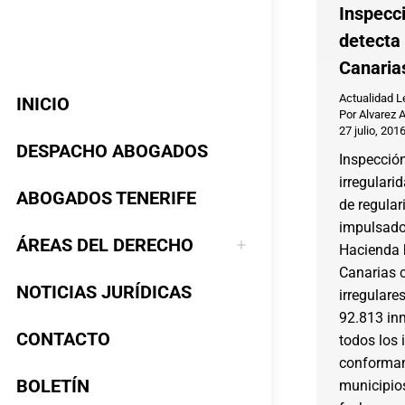
Inspecci
detecta 
Canaria
Actualidad L
INICIO
Por
Alvarez 
27 julio, 201
DESPACHO ABOGADOS
Inspección
irregulari
ABOGADOS TENERIFE
de regular
impulsado 
ÁREAS DEL DERECHO
Hacienda 
Canarias 
NOTICIAS JURÍDICAS
irregulare
92.813 inm
CONTACTO
todos los
conforman
BOLETÍN
municipio