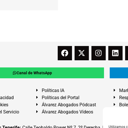
Canal de WhatsApp
Políticas IA
Mark
vacidad
Políticas del Portal
Resp
okies
Álvarez Abogados Pódcast
Bole
l Servicio
Álvarez Abogados Vídeos
Buz
 Tenerife:
Calle Teobaldo Power Nº 7, 2º Derecha, El Médano, G
Utilizamos c