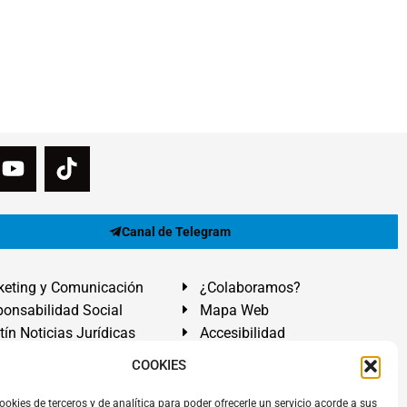
Canal de Telegram
eting y Comunicación
¿Colaboramos?
onsabilidad Social
Mapa Web
tín Noticias Jurídicas
Accesibilidad
ón Ayuda
COOKIES
ranadilla de Abona, Santa Cruz de Tenerife. Islas Canarias.
ookies de terceros y de analítica para poder ofrecerle un servicio acorde a sus