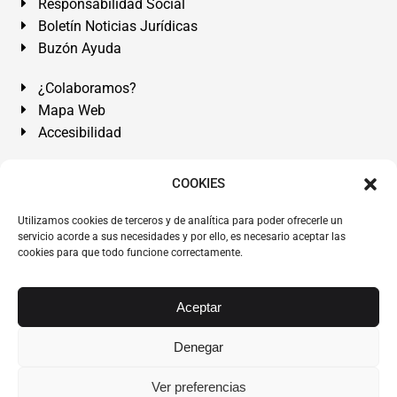
Responsabilidad Social
Boletín Noticias Jurídicas
Buzón Ayuda
¿Colaboramos?
Mapa Web
Accesibilidad
Álvarez Abogados Tenerife:
Calle Teobaldo Power Nº 7,
COOKIES
2º Derecha, El Médano, Granadilla de Abona, Santa Cruz
Utilizamos cookies de terceros y de analítica para poder ofrecerle un
de Tenerife. Islas Canarias.
servicio acorde a sus necesidades y por ello, es necesario aceptar las
cookies para que todo funcione correctamente.
Somos Abogados especialistas del Derecho desde 1954.
Despacho de Abogados El Médano
,
Abogados Granadilla
de Abona
en
Tenerife Sur
.
Mejores Abogados Tenerife
.
Aceptar
Abogados colegiados y ejercientes del ICATF.
#AlvarezAbogados
Denegar
Copyright © 1954·2026
Álvarez Abogados Tenerife
.
Ver preferencias