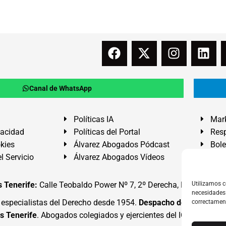
Canal de WhatsApp
Políticas IA
Mark
vacidad
Políticas del Portal
Resp
okies
Álvarez Abogados Pódcast
Bole
l Servicio
Álvarez Abogados Vídeos
Buz
 Tenerife:
Calle Teobaldo Power Nº 7, 2º Derecha, El Médano, G
Utilizamos c
necesidades 
specialistas del Derecho desde 1954.
Despacho de Abogados
correctamen
s Tenerife
. Abogados colegiados y ejercientes del ICATF.
#Alva