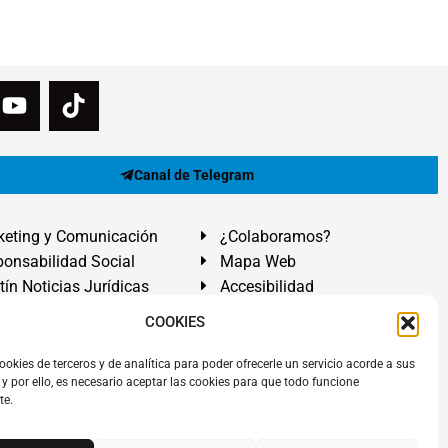
Canal de Telegram
eting y Comunicación
¿Colaboramos?
onsabilidad Social
Mapa Web
tín Noticias Jurídicas
Accesibilidad
ón Ayuda
COOKIES
ranadilla de Abona, Santa Cruz de Tenerife. Islas Canarias.
ookies de terceros y de analítica para poder ofrecerle un servicio acorde a sus
y por ello, es necesario aceptar las cookies para que todo funcione
 El Médano
,
Abogados Granadilla de Abona
en
Tenerife Sur
.
te.
rezAbogados