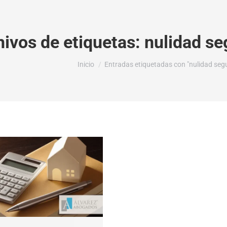
hivos de etiquetas:
nulidad se
Estás aquí:
Inicio
Entradas etiquetadas con "nulidad segu