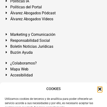
Políticas IA
Políticas del Portal
Álvarez Abogados Pódcast
Álvarez Abogados Vídeos
Marketing y Comunicación
Responsabilidad Social
Boletín Noticias Jurídicas
Buzón Ayuda
¿Colaboramos?
Mapa Web
Accesibilidad
Álvarez Abogados Tenerife:
Calle Teobaldo Power Nº 7,
COOKIES
2º Derecha, El Médano, Granadilla de Abona, Santa Cruz
Utilizamos cookies de terceros y de analítica para poder ofrecerle un
de Tenerife. Islas Canarias.
servicio acorde a sus necesidades y por ello, es necesario aceptar las