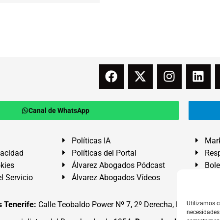
Canal de WhatsApp
Políticas IA
Mark
vacidad
Políticas del Portal
Resp
okies
Álvarez Abogados Pódcast
Bole
l Servicio
Álvarez Abogados Vídeos
Buz
 Tenerife:
Calle Teobaldo Power Nº 7, 2º Derecha, El Médano, G
Utilizamos c
necesidades 