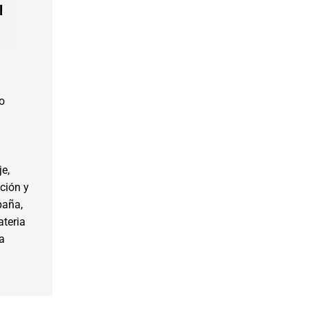
l
o
je,
ción y
paña,
teria
a