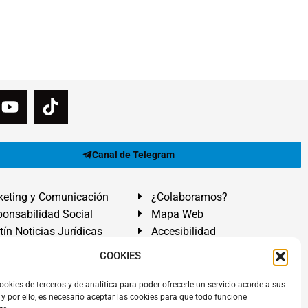
Canal de Telegram
eting y Comunicación
¿Colaboramos?
onsabilidad Social
Mapa Web
tín Noticias Jurídicas
Accesibilidad
ón Ayuda
COOKIES
ranadilla de Abona, Santa Cruz de Tenerife. Islas Canarias.
ookies de terceros y de analítica para poder ofrecerle un servicio acorde a sus
y por ello, es necesario aceptar las cookies para que todo funcione