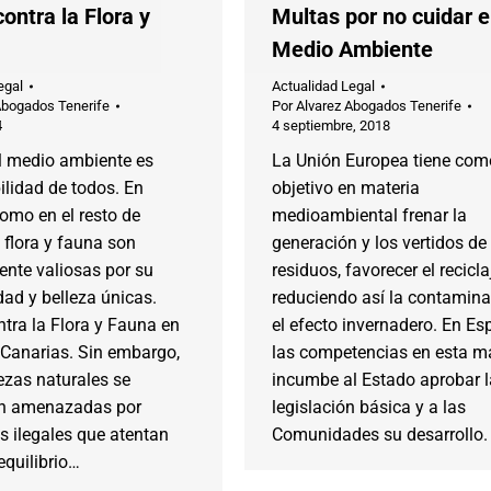
contra la Flora y
Multas por no cuidar e
Medio Ambiente
egal
Actualidad Legal
Abogados Tenerife
Por
Alvarez Abogados Tenerife
4
4 septiembre, 2018
el medio ambiente es
La Unión Europea tiene com
lidad de todos. En
objetivo en materia
como en el resto de
medioambiental frenar la
 flora y fauna son
generación y los vertidos de
ente valiosas por su
residuos, favorecer el recicla
dad y belleza únicas.
reduciendo así la contamina
ntra la Flora y Fauna en
el efecto invernadero. En Es
 Canarias. Sin embargo,
las competencias en esta ma
ezas naturales se
incumbe al Estado aprobar l
n amenazadas por
legislación básica y a las
s ilegales que atentan
Comunidades su desarrollo.
equilibrio…