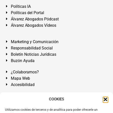
Políticas IA
Políticas del Portal
Álvarez Abogados Pódcast
Álvarez Abogados Vídeos
Marketing y Comunicación
Responsabilidad Social
Boletín Noticias Jurídicas
Buzón Ayuda
¿Colaboramos?
Mapa Web
Accesibilidad
Álvarez Abogados Tenerife:
Calle Teobaldo Power Nº 7,
COOKIES
2º Derecha, El Médano, Granadilla de Abona, Santa Cruz
Utilizamos cookies de terceros y de analítica para poder ofrecerle un
de Tenerife. Islas Canarias.