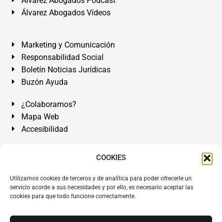
Álvarez Abogados Pódcast
Álvarez Abogados Vídeos
Marketing y Comunicación
Responsabilidad Social
Boletín Noticias Jurídicas
Buzón Ayuda
¿Colaboramos?
Mapa Web
Accesibilidad
Álvarez Abogados Tenerife:
Calle Teobaldo Power Nº 7,
COOKIES
2º Derecha, El Médano, Granadilla de Abona, Santa Cruz
Utilizamos cookies de terceros y de analítica para poder ofrecerle un
de Tenerife. Islas Canarias.
servicio acorde a sus necesidades y por ello, es necesario aceptar las
cookies para que todo funcione correctamente.
Somos Abogados especialistas del Derecho desde 1954.
Despacho de Abogados El Médano
,
Abogados Granadilla