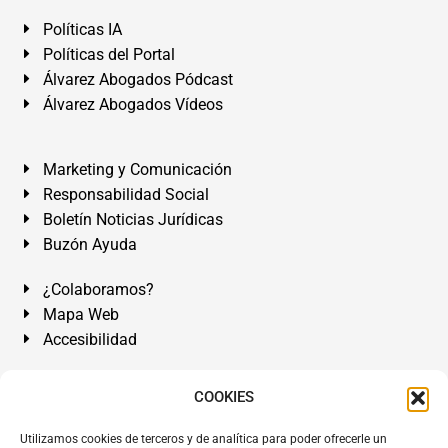
Políticas IA
Políticas del Portal
Álvarez Abogados Pódcast
Álvarez Abogados Vídeos
Marketing y Comunicación
Responsabilidad Social
Boletín Noticias Jurídicas
Buzón Ayuda
¿Colaboramos?
Mapa Web
Accesibilidad
Álvarez Abogados Tenerife:
Calle Teobaldo Power Nº 7,
COOKIES
2º Derecha, El Médano, Granadilla de Abona, Santa Cruz
Utilizamos cookies de terceros y de analítica para poder ofrecerle un
de Tenerife. Islas Canarias.