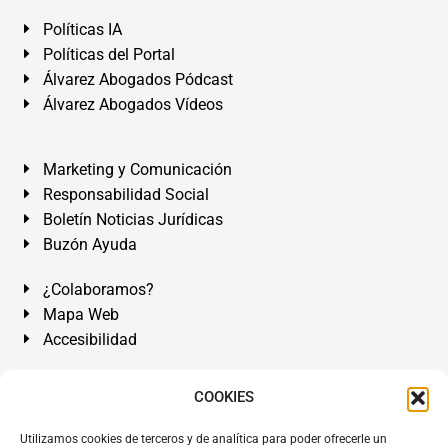
Políticas IA
Políticas del Portal
Álvarez Abogados Pódcast
Álvarez Abogados Vídeos
Marketing y Comunicación
Responsabilidad Social
Boletín Noticias Jurídicas
Buzón Ayuda
¿Colaboramos?
Mapa Web
Accesibilidad
Álvarez Abogados Tenerife:
Calle Teobaldo Power Nº 7,
COOKIES
2º Derecha, El Médano, Granadilla de Abona, Santa Cruz
Utilizamos cookies de terceros y de analítica para poder ofrecerle un
de Tenerife. Islas Canarias.