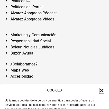
Políticas IA
Políticas del Portal
Álvarez Abogados Pódcast
Álvarez Abogados Vídeos
Marketing y Comunicación
Responsabilidad Social
Boletín Noticias Jurídicas
Buzón Ayuda
¿Colaboramos?
Mapa Web
Accesibilidad
Álvarez Abogados Tenerife:
Calle Teobaldo Power Nº 7,
COOKIES
2º Derecha, El Médano, Granadilla de Abona, Santa Cruz
Utilizamos cookies de terceros y de analítica para poder ofrecerle un
de Tenerife. Islas Canarias.
servicio acorde a sus necesidades y por ello, es necesario aceptar las