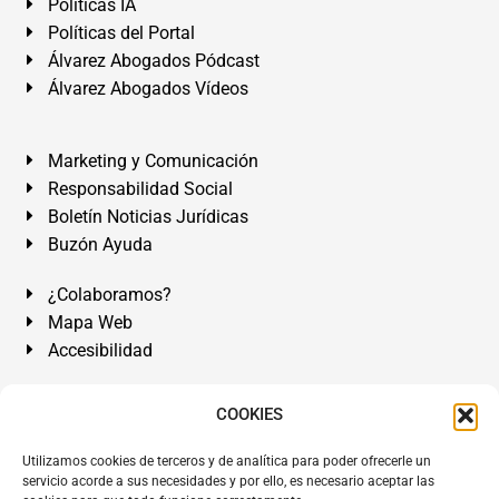
Políticas IA
Políticas del Portal
Álvarez Abogados Pódcast
Álvarez Abogados Vídeos
Marketing y Comunicación
Responsabilidad Social
Boletín Noticias Jurídicas
Buzón Ayuda
¿Colaboramos?
Mapa Web
Accesibilidad
Álvarez Abogados Tenerife:
Calle Teobaldo Power Nº 7,
COOKIES
2º Derecha, El Médano, Granadilla de Abona, Santa Cruz
Utilizamos cookies de terceros y de analítica para poder ofrecerle un
de Tenerife. Islas Canarias.
servicio acorde a sus necesidades y por ello, es necesario aceptar las