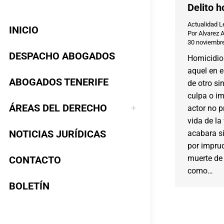
Delito 
Actualidad L
INICIO
Por
Alvarez 
30 noviembr
DESPACHO ABOGADOS
Homicidio
aquel en e
ABOGADOS TENERIFE
de otro si
culpa o im
ÁREAS DEL DERECHO
actor no p
vida de la
NOTICIAS JURÍDICAS
acabara si
por impru
muerte de 
CONTACTO
como…
BOLETÍN