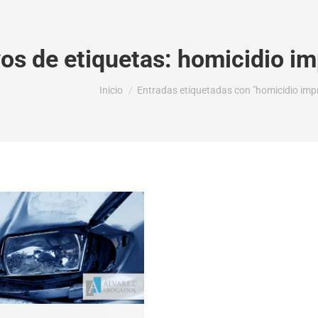
os de etiquetas:
homicidio im
Estás aquí:
Inicio
Entradas etiquetadas con "homicidio impr