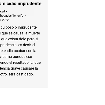
homicidio imprudente
egal
Abogados Tenerife
e, 2022
 culposo o imprudente,
l que se causa la muerte
n que exista dolo pero si
prudencia, es decir, el
retendía acabar con la
 víctima aunque ese
endo el resultado. El que
dencia grave causare la
otro, será castigado,