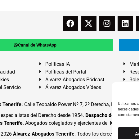
Canal de WhatsApp
Políticas IA
Mark
vacidad
Políticas del Portal
Resp
okies
Álvarez Abogados Pódcast
Bole
l Servicio
Álvarez Abogados Vídeos
Buz
 Tenerife:
Calle Teobaldo Power Nº 7, 2º Derecha, El Médano, G
Utilizamos c
necesidades 
specialistas del Derecho desde 1954.
Despacho de Abogados
correctamen
s Tenerife
. Abogados colegiados y ejercientes del ICATF.
#Alva
4·2026
Álvarez Abogados Tenerife
. Todos los derechos reserva
A