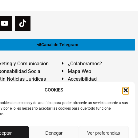
Canal de Telegram
eting y Comunicación
¿Colaboramos?
onsabilidad Social
Mapa Web
tín Noticias Jurídicas
Accesibilidad
ón Ayuda
COOKIES
ranadilla de Abona, Santa Cruz de Tenerife. Islas Canarias.
ookies de terceros y de analítica para poder ofrecerle un servicio acorde a sus
y por ello, es necesario aceptar las cookies para que todo funcione
 El Médano
,
Abogados Granadilla de Abona
en
Tenerife Sur
.
te.
rezAbogados
dos.
Álvarez Abogados ®
y el logotipo son marca registrada.
ceptar
Denegar
Ver preferencias