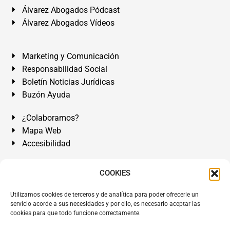
Álvarez Abogados Pódcast
Álvarez Abogados Vídeos
Marketing y Comunicación
Responsabilidad Social
Boletín Noticias Jurídicas
Buzón Ayuda
¿Colaboramos?
Mapa Web
Accesibilidad
Álvarez Abogados Tenerife:
Calle Teobaldo Power Nº 7,
COOKIES
2º Derecha, El Médano, Granadilla de Abona, Santa Cruz
Utilizamos cookies de terceros y de analítica para poder ofrecerle un
de Tenerife. Islas Canarias.
servicio acorde a sus necesidades y por ello, es necesario aceptar las
cookies para que todo funcione correctamente.
Somos Abogados especialistas del Derecho desde 1954.
Despacho de Abogados El Médano
,
Abogados Granadilla