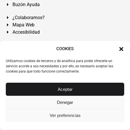
Buzón Ayuda
¿Colaboramos?
Mapa Web
Accesibilidad
Álvarez Abogados Tenerife:
Calle Teobaldo Power Nº 7,
COOKIES
2º Derecha, El Médano, Granadilla de Abona, Santa Cruz
Utilizamos cookies de terceros y de analítica para poder ofrecerle un
de Tenerife. Islas Canarias.
servicio acorde a sus necesidades y por ello, es necesario aceptar las
cookies para que todo funcione correctamente.
Somos Abogados especialistas del Derecho desde 1954.
Despacho de Abogados El Médano
,
Abogados Granadilla
de Abona
en
Tenerife Sur
.
Mejores Abogados Tenerife
.
Aceptar
Abogados colegiados y ejercientes del ICATF.
#AlvarezAbogados
Denegar
Copyright © 1954·2026
Álvarez Abogados Tenerife
.
Ver preferencias
Todos los derechos reservados.
Álvarez Abogados ®
y el
logotipo son marca registrada. Prohibida la reproducción