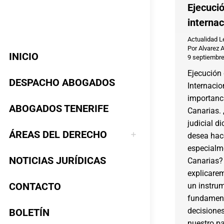
Ejecuci
internac
Actualidad L
Por
Alvarez 
INICIO
9 septiembre
Ejecución
DESPACHO ABOGADOS
Internacio
importanci
ABOGADOS TENERIFE
Canarias.
judicial di
ÁREAS DEL DERECHO
desea hace
especialme
NOTICIAS JURÍDICAS
Canarias? 
explicarem
CONTACTO
un instrum
fundament
decisiones
BOLETÍN
nuestro pa