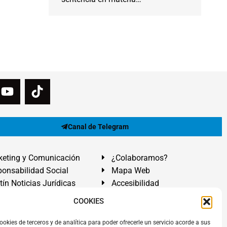
Canal de Telegram
eting y Comunicación
¿Colaboramos?
onsabilidad Social
Mapa Web
tín Noticias Jurídicas
Accesibilidad
ón Ayuda
COOKIES
ranadilla de Abona, Santa Cruz de Tenerife. Islas Canarias.
ookies de terceros y de analítica para poder ofrecerle un servicio acorde a sus