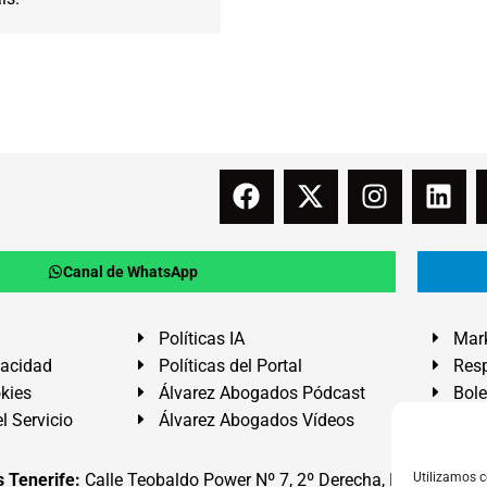
Canal de WhatsApp
Políticas IA
Mark
vacidad
Políticas del Portal
Resp
okies
Álvarez Abogados Pódcast
Bole
l Servicio
Álvarez Abogados Vídeos
Buz
 Tenerife:
Calle Teobaldo Power Nº 7, 2º Derecha, El Médano, G
Utilizamos c