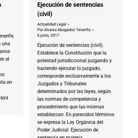
a
Ejecución de sentencias
(civil)
Actualidad Legal
Por
Alvarez Abogados Tenerife
nerife.
6 junio, 2017
s una
Ejecución de sentencias (civil).
ganos
Establece la Constitución que la
en el
potestad jurisdiccional juzgando y
haciendo ejecutar lo juzgado,
abo
corresponde exclusivamente a los
sta en
Juzgados y Tribunales
determinados por las leyes, según
haya
las normas de competencia y
procedimiento que las mismas
establezcan. En parecidos términos
se expresa la Ley Orgánica del
Poder Judicial. Ejecución de
sentencia en materia…