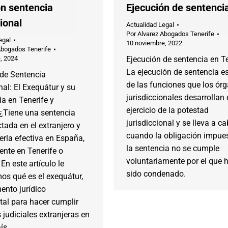
ón sentencia
Ejecución de sentenci
ional
Actualidad Legal
Por
Alvarez Abogados Tenerife
egal
10 noviembre, 2022
Abogados Tenerife
, 2024
Ejecución de sentencia en Te
La ejecución de sentencia e
 de Sentencia
de las funciones que los ór
nal: El Exequátur y su
jurisdiccionales desarrollan 
a en Tenerife y
ejercicio de la potestad
 ¿Tiene una sentencia
jurisdiccional y se lleva a c
ctada en el extranjero y
cuando la obligación impue
rla efectiva en España,
la sentencia no se cumple
nte en Tenerife o
voluntariamente por el que 
En este artículo le
sido condenado.
os qué es el exequátur,
ento jurídico
al para hacer cumplir
 judiciales extranjeras en
ís.