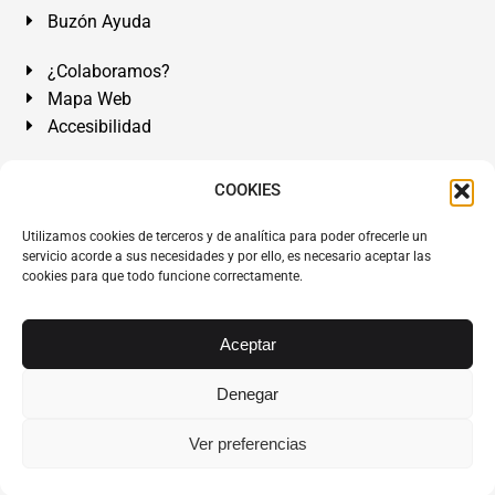
Buzón Ayuda
¿Colaboramos?
Mapa Web
Accesibilidad
Álvarez Abogados Tenerife:
Calle Teobaldo Power Nº 7,
COOKIES
2º Derecha, El Médano, Granadilla de Abona, Santa Cruz
Utilizamos cookies de terceros y de analítica para poder ofrecerle un
de Tenerife. Islas Canarias.
servicio acorde a sus necesidades y por ello, es necesario aceptar las
cookies para que todo funcione correctamente.
Somos Abogados especialistas del Derecho desde 1954.
Despacho de Abogados El Médano
,
Abogados Granadilla
de Abona
en
Tenerife Sur
.
Mejores Abogados Tenerife
.
Aceptar
Abogados colegiados y ejercientes del ICATF.
#AlvarezAbogados
Denegar
Copyright © 1954·2026
Álvarez Abogados Tenerife
.
Ver preferencias
Todos los derechos reservados.
Álvarez Abogados ®
y el
logotipo son marca registrada. Prohibida la reproducción