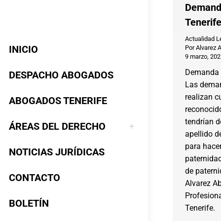
Demanda
Tenerif
Actualidad L
INICIO
Por
Alvarez 
9 marzo, 202
Demanda d
DESPACHO ABOGADOS
Las deman
realizan c
ABOGADOS TENERIFE
reconocido
tendrían d
ÁREAS DEL DERECHO
apellido d
para hace
NOTICIAS JURÍDICAS
paternida
de patern
CONTACTO
Alvarez A
Profesion
BOLETÍN
Tenerife.