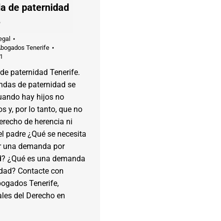
 de paternidad
e
egal
Abogados Tenerife
1
e paternidad Tenerife.
das de paternidad se
uando hay hijos no
s y, por lo tanto, que no
erecho de herencia ni
el padre ¿Qué se necesita
r una demanda por
d? ¿Qué es una demanda
idad? Contacte con
bogados Tenerife,
ales del Derecho en