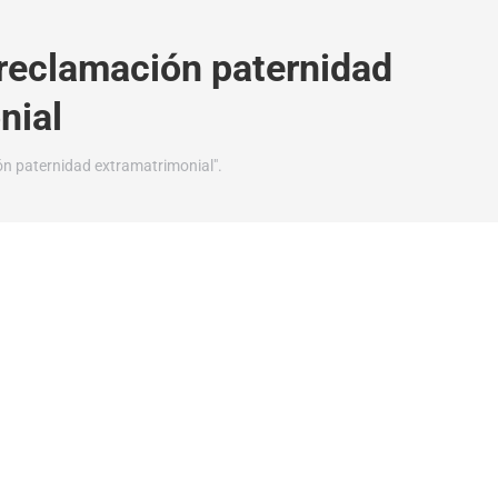
eclamación paternidad
nial
n paternidad extramatrimonial".