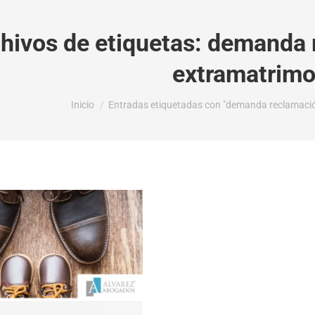
hivos de etiquetas:
demanda r
extramatrimo
Estás aquí:
Inicio
Entradas etiquetadas con "demanda reclamació