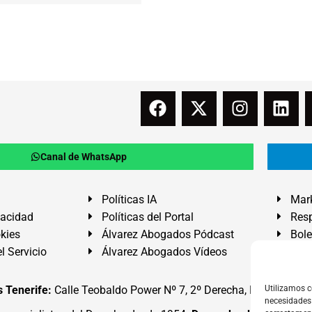
Canal de WhatsApp
Políticas IA
Mark
vacidad
Políticas del Portal
Resp
okies
Álvarez Abogados Pódcast
Bole
l Servicio
Álvarez Abogados Vídeos
Buz
 Tenerife:
Calle Teobaldo Power Nº 7, 2º Derecha, El Médano, G
Utilizamos c
necesidades 