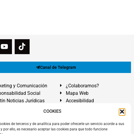
Canal de Telegram
eting y Comunicación
¿Colaboramos?
onsabilidad Social
Mapa Web
tín Noticias Jurídicas
Accesibilidad
ón Ayuda
COOKIES
ranadilla de Abona, Santa Cruz de Tenerife. Islas Canarias.
ookies de terceros y de analítica para poder ofrecerle un servicio acorde a sus
y por ello, es necesario aceptar las cookies para que todo funcione