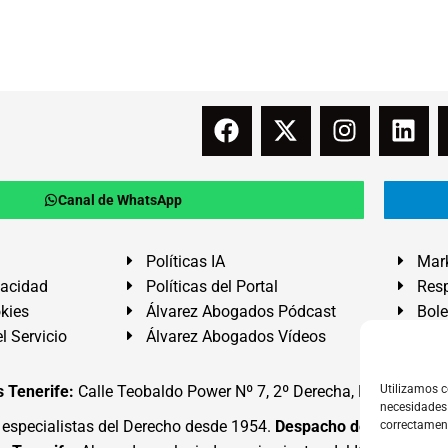
Canal de WhatsApp
Políticas IA
Mark
vacidad
Políticas del Portal
Resp
okies
Álvarez Abogados Pódcast
Bole
l Servicio
Álvarez Abogados Vídeos
Buz
 Tenerife:
Calle Teobaldo Power Nº 7, 2º Derecha, El Médano, G
Utilizamos c
necesidades 
specialistas del Derecho desde 1954.
Despacho de Abogados
correctamen