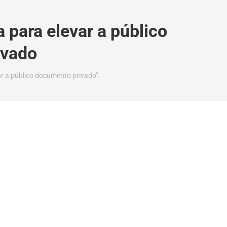
para elevar a público
ivado
r a público documento privado".