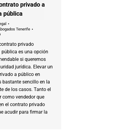
ontrato privado a
a pública
egal
Abogados Tenerife
9
contrato privado
a pública es una opción
endable si queremos
ridad jurídica. Elevar un
rivado a público en
s bastante sencillo en la
e de los casos. Tanto el
r como vendedor que
n el contrato privado
e acudir para firmar la