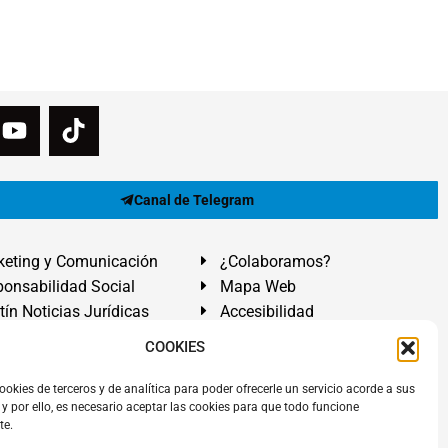
Canal de Telegram
eting y Comunicación
¿Colaboramos?
onsabilidad Social
Mapa Web
tín Noticias Jurídicas
Accesibilidad
ón Ayuda
COOKIES
ranadilla de Abona, Santa Cruz de Tenerife. Islas Canarias.
ookies de terceros y de analítica para poder ofrecerle un servicio acorde a sus
y por ello, es necesario aceptar las cookies para que todo funcione
 El Médano
,
Abogados Granadilla de Abona
en
Tenerife Sur
.
te.