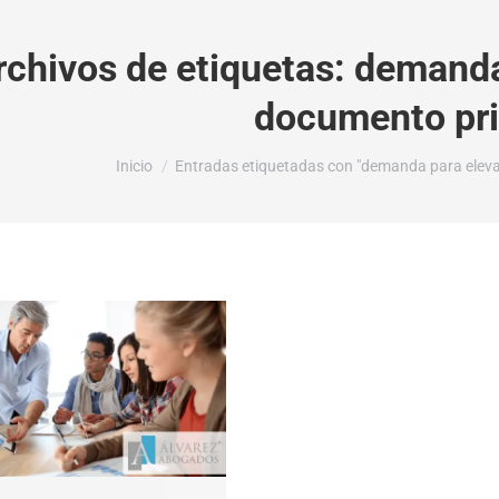
rchivos de etiquetas:
demanda 
documento pr
Estás aquí:
Inicio
Entradas etiquetadas con "demanda para eleva