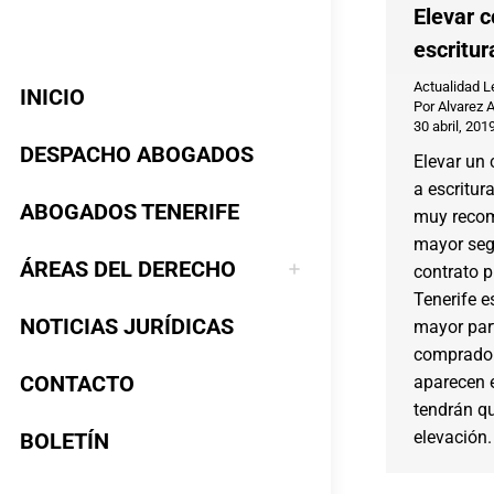
Elevar c
escritur
Actualidad L
INICIO
Por
Alvarez 
30 abril, 201
DESPACHO ABOGADOS
Elevar un 
a escritur
ABOGADOS TENERIFE
muy recom
mayor segu
ÁREAS DEL DERECHO
contrato p
Tenerife e
NOTICIAS JURÍDICAS
mayor part
comprado
CONTACTO
aparecen e
tendrán qu
elevación.
BOLETÍN