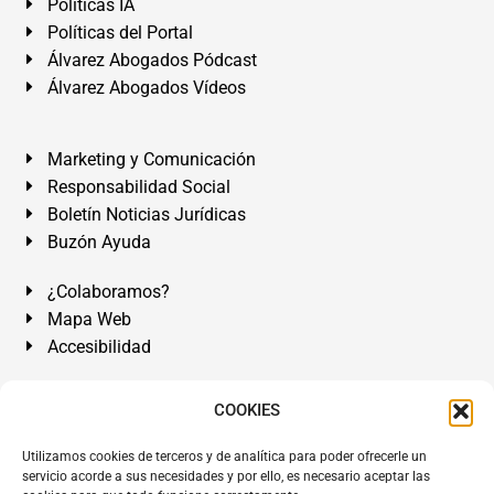
Políticas IA
Políticas del Portal
Álvarez Abogados Pódcast
Álvarez Abogados Vídeos
Marketing y Comunicación
Responsabilidad Social
Boletín Noticias Jurídicas
Buzón Ayuda
¿Colaboramos?
Mapa Web
Accesibilidad
Álvarez Abogados Tenerife:
Calle Teobaldo Power Nº 7,
COOKIES
2º Derecha, El Médano, Granadilla de Abona, Santa Cruz
Utilizamos cookies de terceros y de analítica para poder ofrecerle un
de Tenerife. Islas Canarias.
servicio acorde a sus necesidades y por ello, es necesario aceptar las