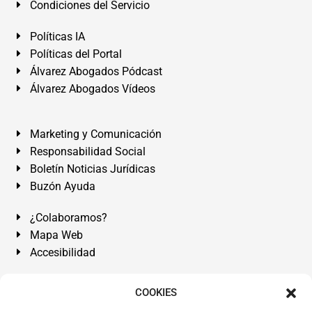
Condiciones del Servicio
Políticas IA
Políticas del Portal
Álvarez Abogados Pódcast
Álvarez Abogados Vídeos
Marketing y Comunicación
Responsabilidad Social
Boletín Noticias Jurídicas
Buzón Ayuda
¿Colaboramos?
Mapa Web
Accesibilidad
Álvarez Abogados Tenerife:
Calle Teobaldo Power Nº 7,
COOKIES
2º Derecha, El Médano, Granadilla de Abona, Santa Cruz