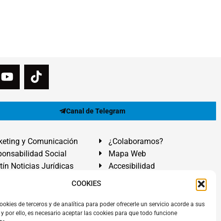
Canal de Telegram
eting y Comunicación
¿Colaboramos?
onsabilidad Social
Mapa Web
tín Noticias Jurídicas
Accesibilidad
ón Ayuda
COOKIES
ranadilla de Abona, Santa Cruz de Tenerife. Islas Canarias.
ookies de terceros y de analítica para poder ofrecerle un servicio acorde a sus
y por ello, es necesario aceptar las cookies para que todo funcione