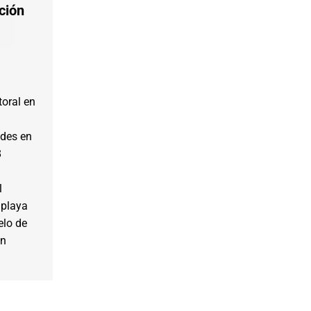
ción
toral en
ades en
8
l
 playa
elo de
un