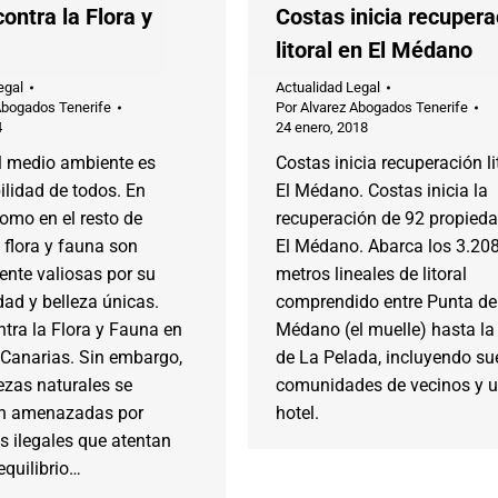
contra la Flora y
Costas inicia recupera
litoral en El Médano
egal
Actualidad Legal
Abogados Tenerife
Por
Alvarez Abogados Tenerife
4
24 enero, 2018
el medio ambiente es
Costas inicia recuperación li
lidad de todos. En
El Médano. Costas inicia la
como en el resto de
recuperación de 92 propied
 flora y fauna son
El Médano. Abarca los 3.20
ente valiosas por su
metros lineales de litoral
dad y belleza únicas.
comprendido entre Punta de
ntra la Flora y Fauna en
Médano (el muelle) hasta la
 Canarias. Sin embargo,
de La Pelada, incluyendo su
ezas naturales se
comunidades de vecinos y 
n amenazadas por
hotel.
s ilegales que atentan
equilibrio…