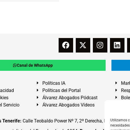
Canal de WhatsApp
Políticas IA
Mark
vacidad
Políticas del Portal
Resp
okies
Álvarez Abogados Pódcast
Bole
l Servicio
Álvarez Abogados Vídeos
Buz
 Tenerife:
Calle Teobaldo Power Nº 7, 2º Derecha, El Médano, G
Utilizamos c
necesidades 