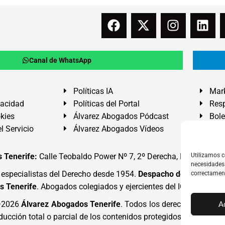
Canal de WhatsApp
Políticas IA
Mark
vacidad
Políticas del Portal
Resp
okies
Álvarez Abogados Pódcast
Bole
l Servicio
Álvarez Abogados Vídeos
Buz
 Tenerife:
Calle Teobaldo Power Nº 7, 2º Derecha, El Médano, G
Utilizamos c
necesidades 
specialistas del Derecho desde 1954.
Despacho de Abogados
correctamen
s Tenerife
. Abogados colegiados y ejercientes del ICATF.
#Alva
4·2026
Álvarez Abogados Tenerife
. Todos los derechos reserva
A
ducción total o parcial de los contenidos protegidos por los dere