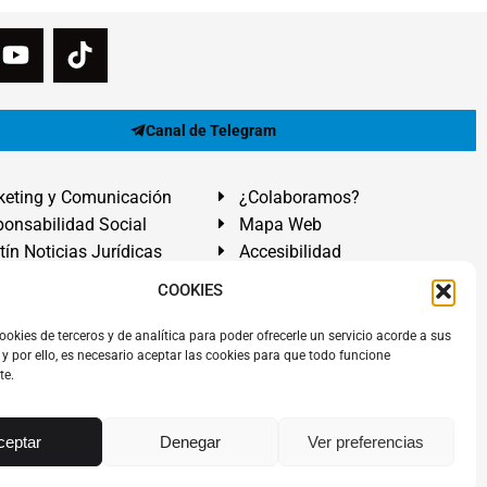
Canal de Telegram
eting y Comunicación
¿Colaboramos?
onsabilidad Social
Mapa Web
tín Noticias Jurídicas
Accesibilidad
ón Ayuda
COOKIES
ranadilla de Abona, Santa Cruz de Tenerife. Islas Canarias.
ookies de terceros y de analítica para poder ofrecerle un servicio acorde a sus
y por ello, es necesario aceptar las cookies para que todo funcione
 El Médano
,
Abogados Granadilla de Abona
en
Tenerife Sur
.
te.
rezAbogados
dos.
Álvarez Abogados ®
y el logotipo son marca registrada.
ceptar
Denegar
Ver preferencias
chos de propiedad intelectual, industrial y/o autor.