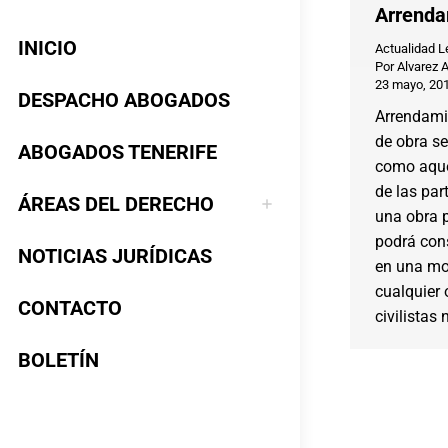
Arrenda
INICIO
Actualidad L
Por
Alvarez 
23 mayo, 20
DESPACHO ABOGADOS
Arrendamie
de obra se
ABOGADOS TENERIFE
como aque
de las par
ÁREAS DEL DERECHO
una obra p
podrá cons
NOTICIAS JURÍDICAS
en una mo
cualquier 
CONTACTO
civilistas
BOLETÍN