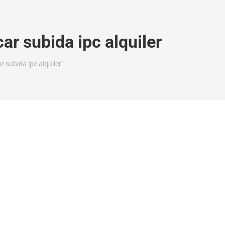
r subida ipc alquiler
subida ipc alquiler".