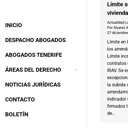
Límite s
viviend
Actualidad L
INICIO
Por
Alvarez 
27 diciembre
DESPACHO ABOGADOS
Límite en 
los arrend
ABOGADOS TENERIFE
Limite inc
contratos 
ÁREAS DEL DERECHO
IRAV. Se e
excepciona
NOTICIAS JURÍDICAS
la subida 
arrendamie
CONTACTO
indicador 
firmados t
de…
BOLETÍN