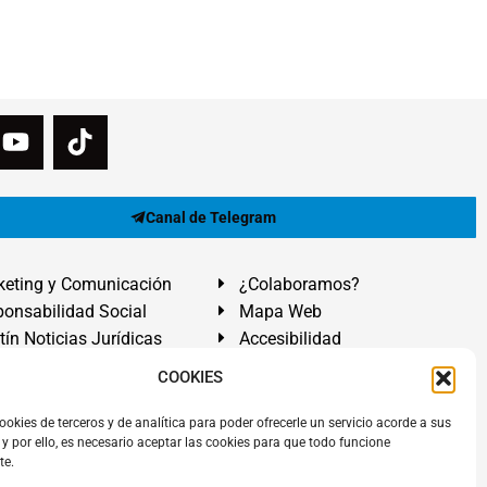
Canal de Telegram
eting y Comunicación
¿Colaboramos?
onsabilidad Social
Mapa Web
tín Noticias Jurídicas
Accesibilidad
ón Ayuda
COOKIES
ranadilla de Abona, Santa Cruz de Tenerife. Islas Canarias.
ookies de terceros y de analítica para poder ofrecerle un servicio acorde a sus
y por ello, es necesario aceptar las cookies para que todo funcione
 El Médano
,
Abogados Granadilla de Abona
en
Tenerife Sur
.
te.