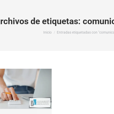
rchivos de etiquetas:
comunica
Estás aquí:
Inicio
Entradas etiquetadas con "comunicar 