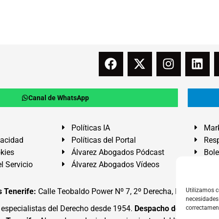
Canal de WhatsApp
Políticas IA
Mark
vacidad
Políticas del Portal
Resp
okies
Álvarez Abogados Pódcast
Bole
l Servicio
Álvarez Abogados Vídeos
Buz
 Tenerife:
Calle Teobaldo Power Nº 7, 2º Derecha, El Médano, G
Utilizamos c
necesidades 
specialistas del Derecho desde 1954.
Despacho de Abogados
correctamen