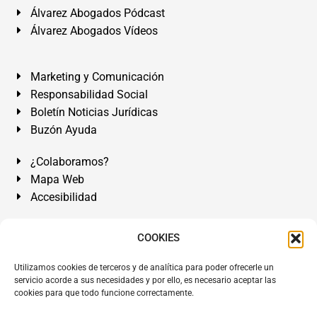
Álvarez Abogados Pódcast
Álvarez Abogados Vídeos
Marketing y Comunicación
Responsabilidad Social
Boletín Noticias Jurídicas
Buzón Ayuda
¿Colaboramos?
Mapa Web
Accesibilidad
Álvarez Abogados Tenerife:
Calle Teobaldo Power Nº 7,
COOKIES
2º Derecha, El Médano, Granadilla de Abona, Santa Cruz
Utilizamos cookies de terceros y de analítica para poder ofrecerle un
de Tenerife. Islas Canarias.
servicio acorde a sus necesidades y por ello, es necesario aceptar las
cookies para que todo funcione correctamente.
Somos Abogados especialistas del Derecho desde 1954.
Despacho de Abogados El Médano
,
Abogados Granadilla