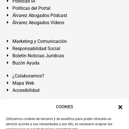
Políticas IA
Políticas del Portal
Álvarez Abogados Pódcast
Álvarez Abogados Vídeos
Marketing y Comunicación
Responsabilidad Social
Boletín Noticias Jurídicas
Buzón Ayuda
¿Colaboramos?
Mapa Web
Accesibilidad
Álvarez Abogados Tenerife:
Calle Teobaldo Power Nº 7,
COOKIES
2º Derecha, El Médano, Granadilla de Abona, Santa Cruz
Utilizamos cookies de terceros y de analítica para poder ofrecerle un
de Tenerife. Islas Canarias.
servicio acorde a sus necesidades y por ello, es necesario aceptar las