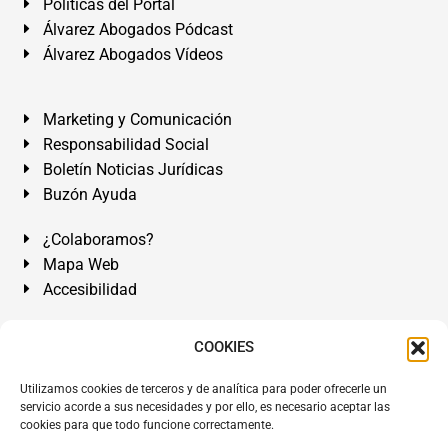
Políticas del Portal
Álvarez Abogados Pódcast
Álvarez Abogados Vídeos
Marketing y Comunicación
Responsabilidad Social
Boletín Noticias Jurídicas
Buzón Ayuda
¿Colaboramos?
Mapa Web
Accesibilidad
Álvarez Abogados Tenerife:
Calle Teobaldo Power Nº 7,
COOKIES
2º Derecha, El Médano, Granadilla de Abona, Santa Cruz
Utilizamos cookies de terceros y de analítica para poder ofrecerle un
de Tenerife. Islas Canarias.
servicio acorde a sus necesidades y por ello, es necesario aceptar las
cookies para que todo funcione correctamente.
Somos Abogados especialistas del Derecho desde 1954.