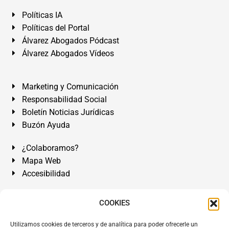
Políticas IA
Políticas del Portal
Álvarez Abogados Pódcast
Álvarez Abogados Vídeos
Marketing y Comunicación
Responsabilidad Social
Boletín Noticias Jurídicas
Buzón Ayuda
¿Colaboramos?
Mapa Web
Accesibilidad
Álvarez Abogados Tenerife:
Calle Teobaldo Power Nº 7,
COOKIES
2º Derecha, El Médano, Granadilla de Abona, Santa Cruz
Utilizamos cookies de terceros y de analítica para poder ofrecerle un
de Tenerife. Islas Canarias.