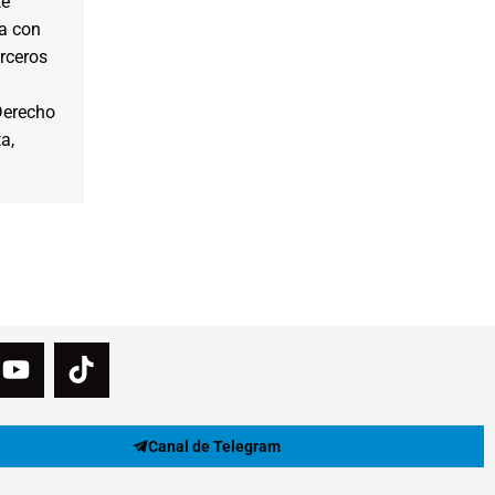
te
da con
erceros
Derecho
a,
Canal de Telegram