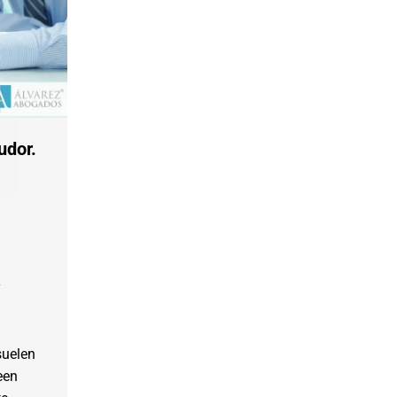
udor.
y
suelen
een