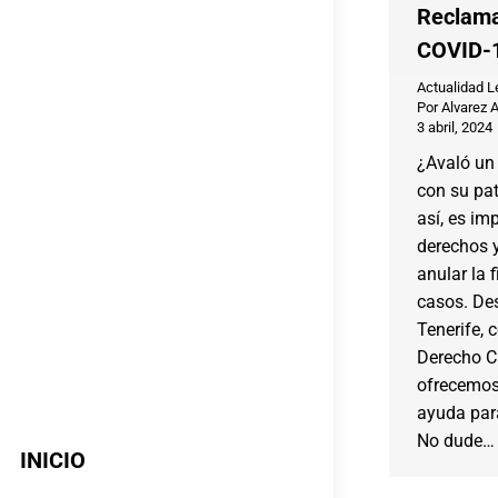
Reclama
COVID-
Actualidad L
Por
Alvarez 
3 abril, 2024
¿Avaló un
con su pat
así, es im
derechos y
anular la 
casos. De
Tenerife, 
Derecho Ci
ofrecemos
ayuda para
No dude…
INICIO