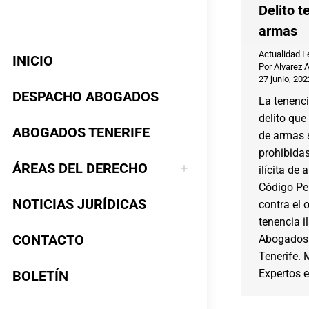
Delito t
armas
Actualidad L
INICIO
Por
Alvarez 
27 junio, 202
DESPACHO ABOGADOS
La tenenci
delito que
ABOGADOS TENERIFE
de armas s
prohibidas
ÁREAS DEL DERECHO
ilícita de 
Código Pen
NOTICIAS JURÍDICAS
contra el
tenencia i
CONTACTO
Abogados 
Tenerife. 
Expertos 
BOLETÍN