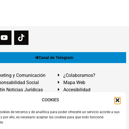
Canal de Telegram
eting y Comunicación
¿Colaboramos?
onsabilidad Social
Mapa Web
tín Noticias Jurídicas
Accesibilidad
ón Ayuda
COOKIES
ranadilla de Abona, Santa Cruz de Tenerife. Islas Canarias.
ookies de terceros y de analítica para poder ofrecerle un servicio acorde a sus
y por ello, es necesario aceptar las cookies para que todo funcione
 El Médano
,
Abogados Granadilla de Abona
en
Tenerife Sur
.
te.