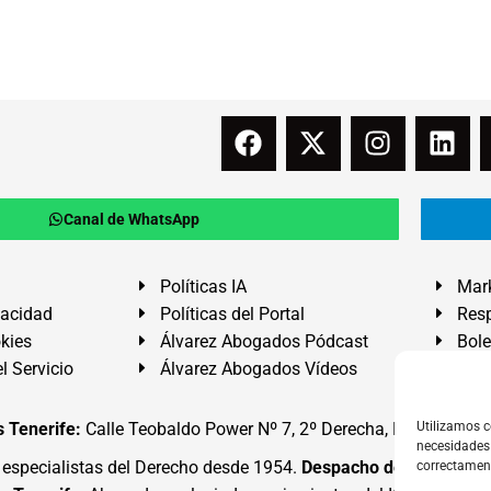
Canal de WhatsApp
Políticas IA
Mark
vacidad
Políticas del Portal
Resp
okies
Álvarez Abogados Pódcast
Bole
l Servicio
Álvarez Abogados Vídeos
Buz
 Tenerife:
Calle Teobaldo Power Nº 7, 2º Derecha, El Médano, G
Utilizamos c
necesidades 
specialistas del Derecho desde 1954.
Despacho de Abogados
correctamen