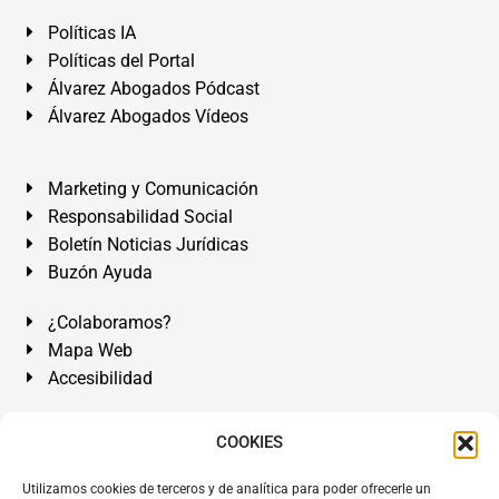
Políticas IA
Políticas del Portal
Álvarez Abogados Pódcast
Álvarez Abogados Vídeos
Marketing y Comunicación
Responsabilidad Social
Boletín Noticias Jurídicas
Buzón Ayuda
¿Colaboramos?
Mapa Web
Accesibilidad
Álvarez Abogados Tenerife:
Calle Teobaldo Power Nº 7,
COOKIES
2º Derecha, El Médano, Granadilla de Abona, Santa Cruz
Utilizamos cookies de terceros y de analítica para poder ofrecerle un
de Tenerife. Islas Canarias.