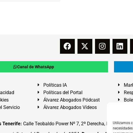
Canal de WhatsApp
Políticas IA
Mark
vacidad
Políticas del Portal
Resp
okies
Álvarez Abogados Pódcast
Bole
l Servicio
Álvarez Abogados Vídeos
Buz
 Tenerife:
Calle Teobaldo Power Nº 7, 2º Derecha, El Médano, G
Utilizamos c
necesidades 