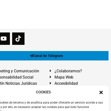
Canal de Telegram
eting y Comunicación
¿Colaboramos?
onsabilidad Social
Mapa Web
tín Noticias Jurídicas
Accesibilidad
ón Ayuda
COOKIES
ranadilla de Abona, Santa Cruz de Tenerife. Islas Canarias.
ookies de terceros y de analítica para poder ofrecerle un servicio acorde a sus
y por ello, es necesario aceptar las cookies para que todo funcione