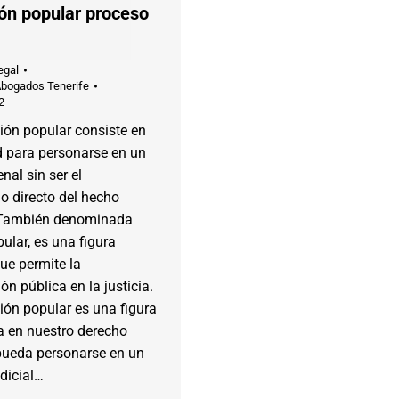
ón popular proceso
egal
Abogados Tenerife
2
ión popular consiste en
d para personarse en un
nal sin ser el
o directo del hecho
. También denominada
ular, es una figura
ue permite la
ón pública en la justicia.
ión popular es una figura
a en nuestro derecho
pueda personarse en un
dicial…