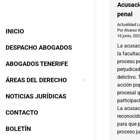
Acusaci
penal
Actualidad L
INICIO
Por
Alvarez 
16 junio, 202
La acusac
DESPACHO ABOGADOS
la faculta
proceso pe
ABOGADOS TENERIFE
perjudicad
delictivo
ÁREAS DEL DERECHO
acción pop
procesal q
NOTICIAS JURÍDICAS
participaci
La acusac
CONTACTO
reconocid
para que 
BOLETÍN
proceso ju