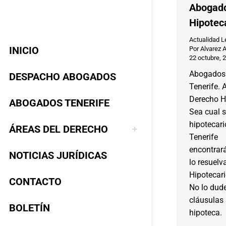
Abogado
Hipotec
Actualidad L
INICIO
Por
Alvarez 
22 octubre, 
Abogados 
DESPACHO ABOGADOS
Tenerife. 
Derecho Hi
ABOGADOS TENERIFE
Sea cual 
hipotecar
ÁREAS DEL DERECHO
Tenerife
encontrará
NOTICIAS JURÍDICAS
lo resuelv
Hipotecari
CONTACTO
No lo dud
cláusulas
BOLETÍN
hipoteca.