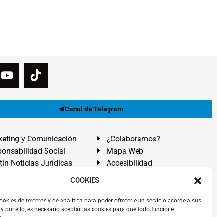
Canal de Telegram
eting y Comunicación
¿Colaboramos?
onsabilidad Social
Mapa Web
tín Noticias Jurídicas
Accesibilidad
ón Ayuda
COOKIES
ranadilla de Abona, Santa Cruz de Tenerife. Islas Canarias.
ookies de terceros y de analítica para poder ofrecerle un servicio acorde a sus
y por ello, es necesario aceptar las cookies para que todo funcione